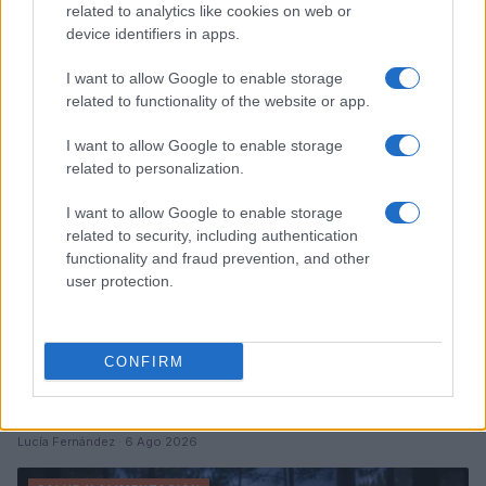
related to analytics like cookies on web or
Sigue leyendo
device identifiers in apps.
I want to allow Google to enable storage
SALUD Y ALIMENTACIÓN
related to functionality of the website or app.
I want to allow Google to enable storage
related to personalization.
I want to allow Google to enable storage
related to security, including authentication
functionality and fraud prevention, and other
user protection.
CONFIRM
Explorando las similitudes y diferencias entre la
gastronomía peruana y ecuatoriana
Lucía Fernández · 6 Ago 2026