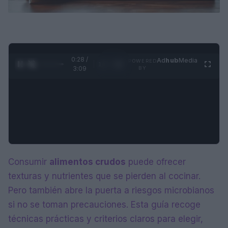
0:29 /
Ad
hub
Media
POWERED
1
/
4
3:09
BY
Consumir
alimentos crudos
puede ofrecer
texturas y nutrientes que se pierden al cocinar.
Pero también abre la puerta a riesgos microbianos
si no se toman precauciones. Esta guía recoge
técnicas prácticas y criterios claros para elegir,