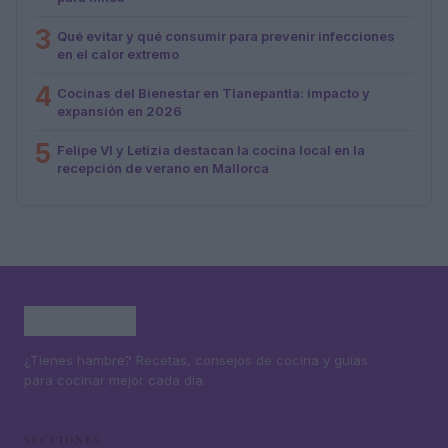
3
Qué evitar y qué consumir para prevenir infecciones
en el calor extremo
4
Cocinas del Bienestar en Tlanepantla: impacto y
expansión en 2026
5
Felipe VI y Letizia destacan la cocina local en la
recepción de verano en Mallorca
¿Tienes hambre? Recetas, consejos de cocina y guías
para cocinar mejor cada día.
SECCIONES