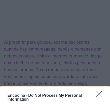
Al preparar para grupos, adapta decisiones:
cuando hay embarazadas, bebés o personas con
defensas bajas, limita alimentos crudos de riesgo
como leche no pasteurizada, ciertos pescados o
huevos crudos. Como recurso práctico, ofrece
versiones simples cocinadas: verduras al vapor
breve conservan textura y reducen riesgo;
pescados sellados mantienen jugosidad con menor
Encocina -
Do Not Process My Personal
exposición.
Information
En la práctica diaria, la atención al detalle marca la