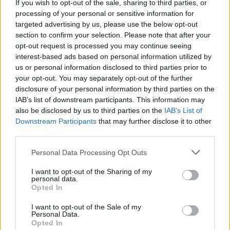
If you wish to opt-out of the sale, sharing to third parties, or
diferencia. Un utensilio limpio, una buena secada y
processing of your personal or sensitive information for
targeted advertising by us, please use the below opt-out
una separación clara entre alimentos reducen
section to confirm your selection. Please note that after your
incidentes. Come variado, observa olores y
opt-out request is processed you may continue seeing
texturas, y si algo genera duda, mejor cocinarlo.
interest-based ads based on personal information utilized by
us or personal information disclosed to third parties prior to
Estas decisiones sencillas permiten disfrutar de las
your opt-out. You may separately opt-out of the further
ventajas de los
alimentos crudos
sin
disclosure of your personal information by third parties on the
comprometer la
seguridad alimentaria
ni el valor
IAB’s list of downstream participants. This information may
also be disclosed by us to third parties on the
IAB’s List of
nutricional.
Downstream Participants
that may further disclose it to other
third parties.
Please note that this website/app uses one or more Google
Personal Data Processing Opt Outs
AUTOR
services and may gather and store information including but
Diego Romero
not limited to your visit or usage behaviour. You may click to
I want to opt-out of the Sharing of my
personal data.
Diego Romero trabajó en cocinas de Madrid y
grant or deny consent to Google and its third-party tags to
Opted In
Sevilla durante quince años antes de pasar al
use your data for below specified purposes in below Google
periodismo gastronómico. Especializado en
consent section.
I want to opt-out of the Sale of my
recetas tradicionales reinterpretadas.
Personal Data.
Opted In