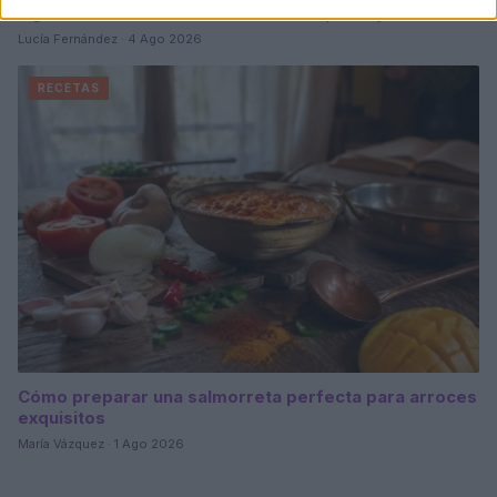
Aguacate en la cocina: 10 recetas rápidas y deliciosas
Lucía Fernández · 4 Ago 2026
RECETAS
Cómo preparar una salmorreta perfecta para arroces
exquisitos
María Vázquez · 1 Ago 2026