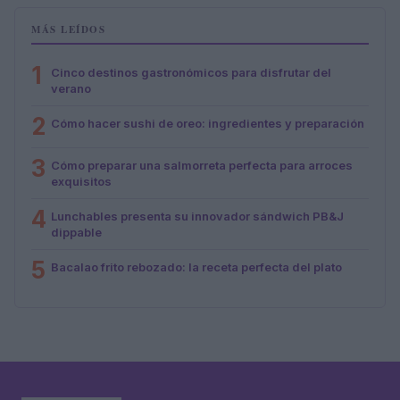
MÁS LEÍDOS
1
Cinco destinos gastronómicos para disfrutar del
verano
2
Cómo hacer sushi de oreo: ingredientes y preparación
3
Cómo preparar una salmorreta perfecta para arroces
exquisitos
4
Lunchables presenta su innovador sándwich PB&J
dippable
5
Bacalao frito rebozado: la receta perfecta del plato