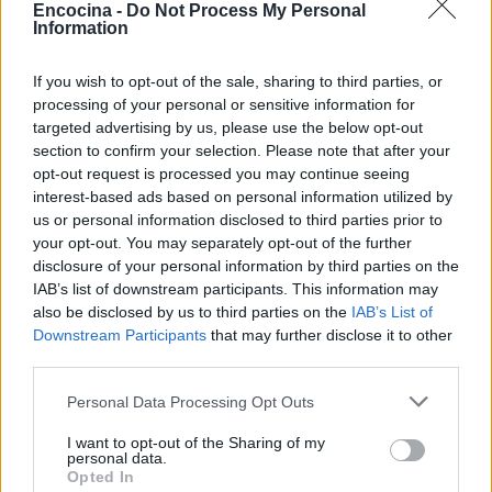
Encocina -
Do Not Process My Personal
gafas y mirada analítica, rememora haber
Information
cubierto la crecida del Ebro en 2015 desde la
ribera del Actur. Afirma la necesidad de rigor
If you wish to opt-out of the sale, sharing to third parties, or
y contexto en cada pieza; es licenciada en
processing of your personal or sensitive information for
Historia por la Universidad de Zaragoza y
targeted advertising by us, please use the below opt-out
mantiene una columna semanal sobre vida
section to confirm your selection. Please note that after your
urbana y políticas públicas.
opt-out request is processed you may continue seeing
interest-based ads based on personal information utilized by
us or personal information disclosed to third parties prior to
your opt-out. You may separately opt-out of the further
disclosure of your personal information by third parties on the
IAB’s list of downstream participants. This information may
also be disclosed by us to third parties on the
IAB’s List of
Downstream Participants
that may further disclose it to other
third parties.
Please note that this website/app uses one or more Google
Personal Data Processing Opt Outs
services and may gather and store information including but
not limited to your visit or usage behaviour. You may click to
I want to opt-out of the Sharing of my
personal data.
grant or deny consent to Google and its third-party tags to
Opted In
use your data for below specified purposes in below Google