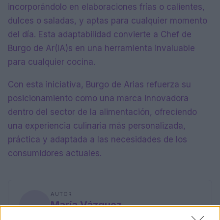
incorporándolo en elaboraciones frías o calientes,
dulces o saladas, y aptas para cualquier momento
del día. Esta adaptabilidad convierte a Chef de
Burgo de Ar(IA)s en una herramienta invaluable
para cualquier cocina.
Con esta iniciativa, Burgo de Arias refuerza su
posicionamiento como una marca innovadora
dentro del sector de la alimentación, ofreciendo
una experiencia culinaria más personalizada,
práctica y adaptada a las necesidades de los
consumidores actuales.
AUTOR
María Vázquez
María Vázquez, zaragozana de 38 años con