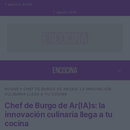
Saltar al contenido
7 agosto 2026
7 agosto 2026
⌕
×
⌕
HOGAR
»
CHEF DE BURGO DE AR(IA)S: LA INNOVACIÓN
Buscar
CULINARIA LLEGA A TU COCINA
Chef de Burgo de Ar(IA)s: la
innovación culinaria llega a tu
cocina