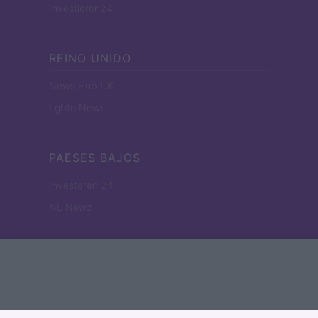
Investieren24
REINO UNIDO
News Hub UK
Lgbtq News
PAESES BAJOS
Investeren 24
NL Newz