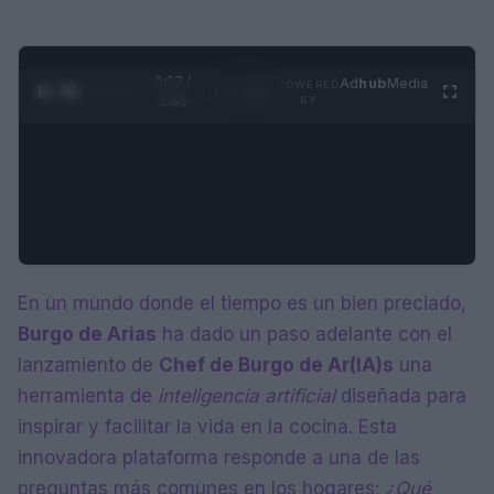
0:28 /
Ad
hub
Media
POWERED
1
/
4
3:55
BY
En un mundo donde el tiempo es un bien preciado,
Burgo de Arias
ha dado un paso adelante con el
lanzamiento de
Chef de Burgo de Ar(IA)s
una
herramienta de
inteligencia artificial
diseñada para
inspirar y facilitar la vida en la cocina. Esta
innovadora plataforma responde a una de las
preguntas más comunes en los hogares:
¿Qué