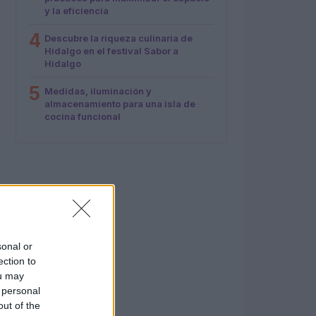
y la eficiencia
4
Descubre la riqueza culinaria de
Hidalgo en el festival Sabor a
Hidalgo
5
Medidas, iluminación y
almacenamiento para una isla de
cocina funcional
sonal or
ection to
ou may
 personal
out of the