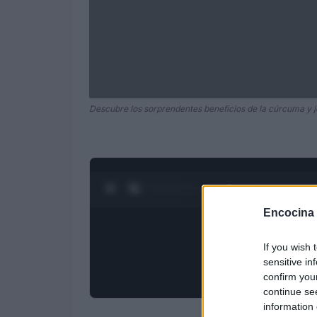
Descubre los sorprendentes beneficios de la cúrcuma y j
0:28 / 3:19
1
/
4
Encocina
If you wish 
sensitive in
confirm you
continue se
information 