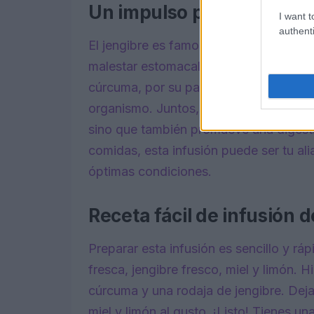
Un impulso para la digest
I want t
authenti
El jengibre es famoso por sus propieda
malestar estomacal, estimulando la pro
cúrcuma, por su parte, apoya la función
organismo. Juntos, estos ingredientes 
sino que también promueve una digesti
comidas, esta infusión puede ser tu al
óptimas condiciones.
Receta fácil de infusión 
Preparar esta infusión es sencillo y r
fresca, jengibre fresco, miel y limón. 
cúrcuma y una rodaja de jengibre. Dej
miel y limón al gusto. ¡Listo! Tienes un