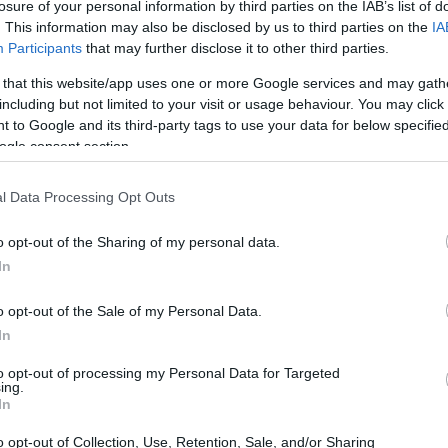
losure of your personal information by third parties on the IAB’s list of
el jengibre
. This information may also be disclosed by us to third parties on the
IA
Participants
that may further disclose it to other third parties.
ás que una simple bebida; es un elixir de salud
 that this website/app uses one or more Google services and may gath
n propiedades extraordinarias. La cúrcuma,
including but not limited to your visit or usage behaviour. You may click 
 to Google and its third-party tags to use your data for below specifi
curcumina, es un potente antioxidante que
ogle consent section.
alud general. Por otro lado, el jengibre, con su
el sabor de la infusión, sino que también aporta
l Data Processing Opt Outs
s.
o opt-out of the Sharing of my personal data.
In
o opt-out of the Sale of my Personal Data.
In
to opt-out of processing my Personal Data for Targeted
ing.
In
o opt-out of Collection, Use, Retention, Sale, and/or Sharing