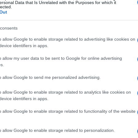
ersonal Data that Is Unrelated with the Purposes for which it
lected.
Out
consents
o allow Google to enable storage related to advertising like cookies on
evice identifiers in apps.
o allow my user data to be sent to Google for online advertising
s y antiinflamatorias
s.
crea una sinergia poderosa. La curcumina de la
to allow Google to send me personalized advertising.
rabajan juntos para reducir la inflamación en el
o allow Google to enable storage related to analytics like cookies on
e beneficioso para quienes sufren de dolores
evice identifiers in apps.
os compuestos ayudan a fortalecer el sistema
o allow Google to enable storage related to functionality of the website
cas de resfriados y gripes. Consumir esta
rma deliciosa de cuidar tu salud.
o allow Google to enable storage related to personalization.