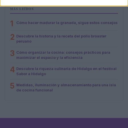
MÁS LEÍDOS
1
Cómo hacer madurar la granada, sigue estos consejos
2
Descubre la historia y la receta del pollo broaster
peruano
3
Cómo organizar la cocina: consejos prácticos para
maximizar el espacio y la eficiencia
4
Descubre la riqueza culinaria de Hidalgo en el festival
Sabor a Hidalgo
5
Medidas, iluminación y almacenamiento para una isla
de cocina funcional