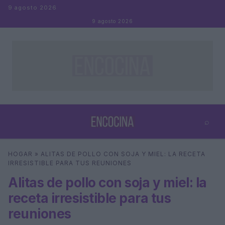
Saltar al contenido
9 agosto 2026
9 agosto 2026
⌕
×
⌕
HOGAR
»
ALITAS DE POLLO CON SOJA Y MIEL: LA RECETA
Buscar
IRRESISTIBLE PARA TUS REUNIONES
Alitas de pollo con soja y miel: la
receta irresistible para tus
reuniones