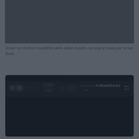
Scopri la ricetta irresistibile delle alitas di pollo con soja e miele per le tue
feste.
0:27 /
Ad
hub
Media
POWERED
1
/
4
4:27
BY