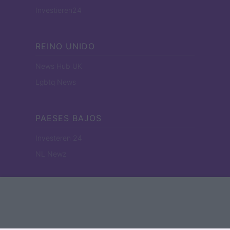
Investieren24
REINO UNIDO
News Hub UK
Lgbtq News
PAESES BAJOS
Investeren 24
NL Newz