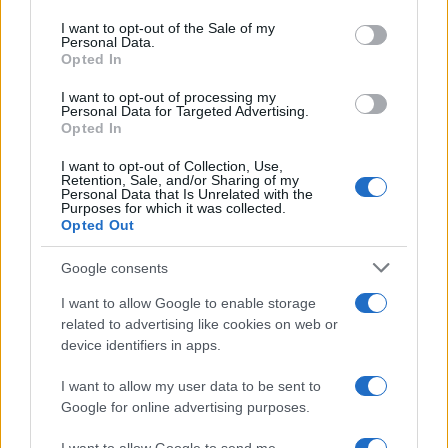
use your data for below specified purposes in below Google
consent section.
I want to opt-out of the Sale of my
Personal Data.
Opted In
Recetas refrescantes con queso para el calor
I want to opt-out of processing my
Personal Data for Targeted Advertising.
María Vázquez · 9 Ago 2026
Opted In
CONSEJOS DE COCINA
I want to opt-out of Collection, Use,
Retention, Sale, and/or Sharing of my
Personal Data that Is Unrelated with the
Purposes for which it was collected.
Opted Out
Google consents
I want to allow Google to enable storage
related to advertising like cookies on web or
device identifiers in apps.
I want to allow my user data to be sent to
Google for online advertising purposes.
Medidas, iluminación y almacenamiento para una isla