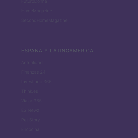
FuturoDonna
HomeMagazine
SecondHomeMagazine
ESPANA Y LATINOAMERICA
Actualidad
Finanzas 24
Investindo 365
Think.es
Viajar 365
ES Newz
Pet Story
Encocina