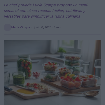
La chef privada Lucía Scarpa propone un menú
semanal con cinco recetas fáciles, nutritivas y
versátiles para simplificar la rutina culinaria
María Vázquez
·
junio 6, 2026
· 3 min