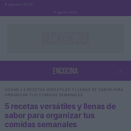
Saltar al contenido
8 agosto 2026
8 agosto 2026
⌕
×
⌕
HOGAR
»
5 RECETAS VERSÁTILES Y LLENAS DE SABOR PARA
Buscar
ORGANIZAR TUS COMIDAS SEMANALES
5 recetas versátiles y llenas de
sabor para organizar tus
comidas semanales