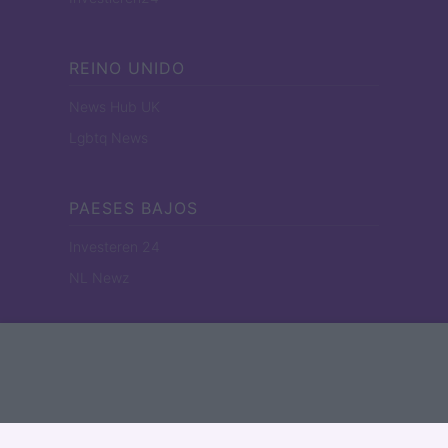
REINO UNIDO
News Hub UK
Lgbtq News
PAESES BAJOS
Investeren 24
NL Newz