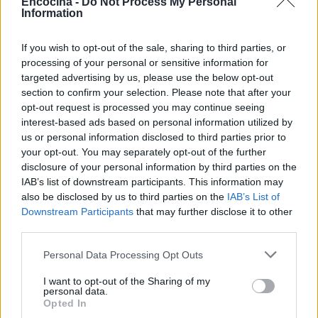
Encocina -
Do Not Process My Personal
gafas y mirada analítica, rememora haber
Information
cubierto la crecida del Ebro en 2015 desde la
ribera del Actur. Afirma la necesidad de rigor
y contexto en cada pieza; es licenciada en
If you wish to opt-out of the sale, sharing to third parties, or
Historia por la Universidad de Zaragoza y
processing of your personal or sensitive information for
mantiene una columna semanal sobre vida
targeted advertising by us, please use the below opt-out
urbana y políticas públicas.
section to confirm your selection. Please note that after your
opt-out request is processed you may continue seeing
interest-based ads based on personal information utilized by
us or personal information disclosed to third parties prior to
your opt-out. You may separately opt-out of the further
disclosure of your personal information by third parties on the
IAB’s list of downstream participants. This information may
also be disclosed by us to third parties on the
IAB’s List of
Downstream Participants
that may further disclose it to other
third parties.
Please note that this website/app uses one or more Google
Personal Data Processing Opt Outs
services and may gather and store information including but
not limited to your visit or usage behaviour. You may click to
I want to opt-out of the Sharing of my
personal data.
grant or deny consent to Google and its third-party tags to
Opted In
use your data for below specified purposes in below Google