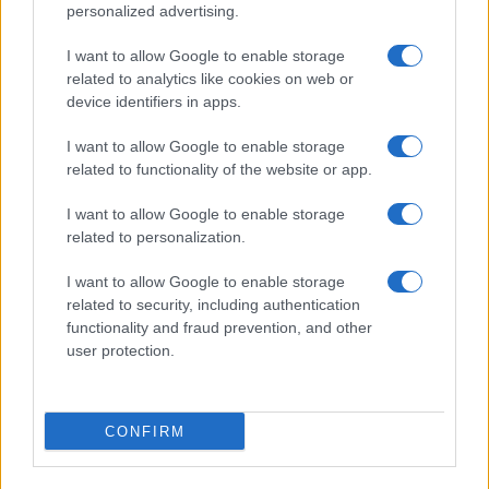
personalized advertising.
I want to allow Google to enable storage
related to analytics like cookies on web or
Plan de comidas semanal con recetas rápidas y
device identifiers in apps.
económicas
Diego Romero · 5 Ago 2026
I want to allow Google to enable storage
related to functionality of the website or app.
RECETAS
I want to allow Google to enable storage
related to personalization.
I want to allow Google to enable storage
related to security, including authentication
functionality and fraud prevention, and other
user protection.
CONFIRM
Aguacate en la cocina: 10 recetas rápidas y deliciosas