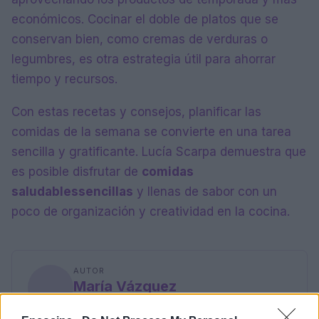
económicos. Cocinar el doble de platos que se
conservan bien, como cremas de verduras o
legumbres, es otra estrategia útil para ahorrar
tiempo y recursos.
Con estas recetas y consejos, planificar las
comidas de la semana se convierte en una tarea
sencilla y gratificante. Lucía Scarpa demuestra que
es posible disfrutar de
comidas
saludables
sencillas
y llenas de sabor con un
poco de organización y creatividad en la cocina.
AUTOR
María Vázquez
María Vázquez, zaragozana de 38 años con