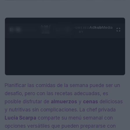
0:28 /
Ad
hub
Media
POWERED
1
/
4
3:55
BY
Planificar las comidas de la semana puede ser un
desafío, pero con las recetas adecuadas, es
posible disfrutar de
almuerzos
y
cenas
deliciosas
y nutritivas sin complicaciones. La chef privada
Lucía Scarpa
comparte su menú semanal con
opciones versátiles que pueden prepararse con