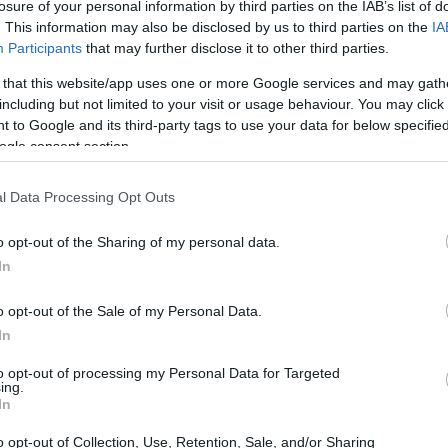
losure of your personal information by third parties on the IAB’s list of
as son un ingrediente que nunca decepciona. Sin
. This information may also be disclosed by us to third parties on the
IA
entes de la diversidad que existe entre ellas.
Participants
that may further disclose it to other third parties.
cada una con sus particularidades, que pueden
 that this website/app uses one or more Google services and may gath
os. A continuación, exploraremos las variedades
including but not limited to your visit or usage behaviour. You may click 
 to Google and its third-party tags to use your data for below specifi
l mercado, junto con sus características y
ogle consent section.
l Data Processing Opt Outs
o opt-out of the Sharing of my personal data.
In
o opt-out of the Sale of my Personal Data.
In
to opt-out of processing my Personal Data for Targeted
ing.
In
o opt-out of Collection, Use, Retention, Sale, and/or Sharing