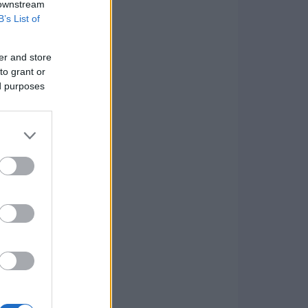
 downstream
B’s List of
er and store
to grant or
ed purposes