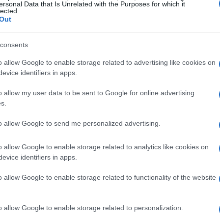
ersonal Data that Is Unrelated with the Purposes for which it
lected.
Out
consents
o allow Google to enable storage related to advertising like cookies on
ás común en España
evice identifiers in apps.
o allow my user data to be sent to Google for online advertising
a que todos tenemos en casa. Se caracteriza por
s.
claro moteado. Se puede cocinar sin necesidad
to allow Google to send me personalized advertising.
e reducirán los tiempos de cocción. Este tipo de
e cuchara, ya que mantiene su forma durante la
o allow Google to enable storage related to analytics like cookies on
evice identifiers in apps.
o allow Google to enable storage related to functionality of the website
chorizo, lentejas con verduras, lentejas con arroz.
n olla tradicional, 13 minutos en olla express.
o allow Google to enable storage related to personalization.