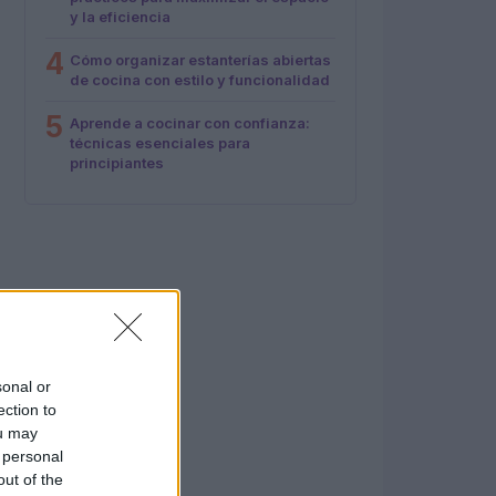
y la eficiencia
4
Cómo organizar estanterías abiertas
de cocina con estilo y funcionalidad
5
Aprende a cocinar con confianza:
técnicas esenciales para
principiantes
sonal or
ection to
ou may
 personal
out of the