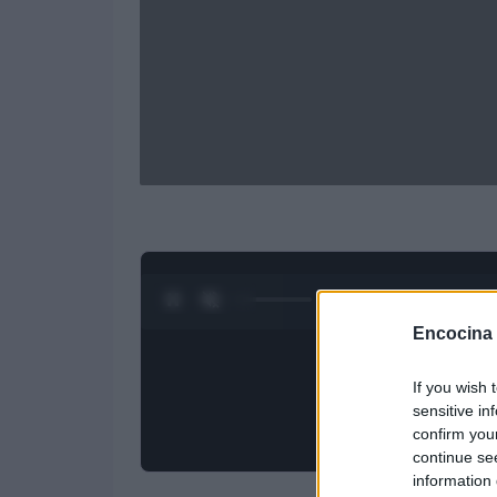
0:28 / 3:09
1
/
4
Encocina
If you wish 
sensitive in
confirm you
continue se
information 