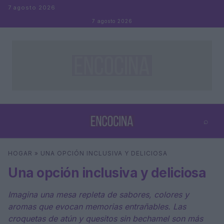
Saltar al contenido
7 agosto 2026
7 agosto 2026
⌕
×
⌕
HOGAR
»
UNA OPCIÓN INCLUSIVA Y DELICIOSA
Buscar
Una opción inclusiva y deliciosa
Imagina una mesa repleta de sabores, colores y
aromas que evocan memorias entrañables. Las
croquetas de atún y quesitos sin bechamel son más