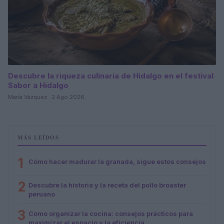
Descubre la riqueza culinaria de Hidalgo en el festival
Sabor a Hidalgo
María Vázquez · 2 Ago 2026
MÁS LEÍDOS
1
Cómo hacer madurar la granada, sigue estos consejos
2
Descubre la historia y la receta del pollo broaster
peruano
3
Cómo organizar la cocina: consejos prácticos para
maximizar el espacio y la eficiencia