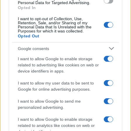
Personal Data for Targeted Advertising.
Opted In
CONSEJOS DE COCINA
I want to opt-out of Collection, Use,
Retention, Sale, and/or Sharing of my
Personal Data that Is Unrelated with the
Purposes for which it was collected.
Opted Out
Google consents
I want to allow Google to enable storage
related to advertising like cookies on web or
device identifiers in apps.
I want to allow my user data to be sent to
Google for online advertising purposes.
Medidas, iluminación y almacenamiento para una isla
de cocina funcional
I want to allow Google to send me
Lucía Fernández · 3 Ago 2026
personalized advertising.
CONSEJOS DE COCINA
I want to allow Google to enable storage
related to analytics like cookies on web or