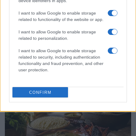
device identifiers in apps.
I want to allow Google to enable storage
related to functionality of the website or app.
I want to allow Google to enable storage
related to personalization.
I want to allow Google to enable storage
related to security, including authentication
functionality and fraud prevention, and other
user protection.
Trucos de cocina tradicionales para platos deliciosos
y rápidos
Diego Romero · 3 Ago 2026
CONFIRM
CONSEJOS DE COCINA