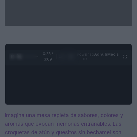
0:28 /
Ad
hub
Media
POWERED
1
/
4
3:09
BY
Imagina una mesa repleta de sabores, colores y
aromas que evocan memorias entrañables. Las
croquetas de atún y quesitos sin bechamel son