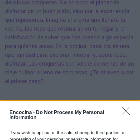
deliciosas croquetas. No solo por el placer de
disfrutar de un buen plato, sino por la experiencia
que representa. Imagina el aroma que llenará tu
cocina, las risas que resonarán en tu hogar y la
satisfacción de saber que has creado algo especial
para quienes amas. En la cocina, cada día es una
oportunidad para explorar, innovar y, sobre todo,
disfrutar. Las croquetas son solo el comienzo de un
viaje culinario lleno de sorpresas. ¿Te atreves a dar
el primer paso?
AUTOR
Encocina -
Do Not Process My Personal
staff
Information
If you wish to opt-out of the sale, sharing to third parties, or
processing of your personal or sensitive information for