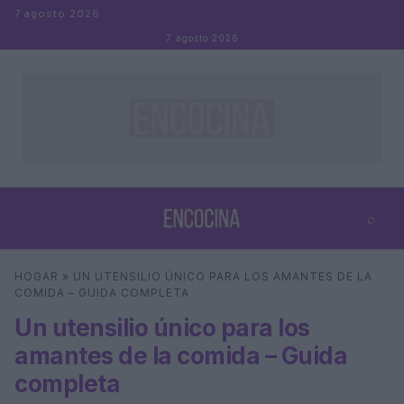
Saltar al contenido
7 agosto 2026
7 agosto 2026
⌕
×
⌕
HOGAR
»
UN UTENSILIO ÚNICO PARA LOS AMANTES DE LA
Buscar
COMIDA – GUIDA COMPLETA
Un utensilio único para los
amantes de la comida – Guida
completa