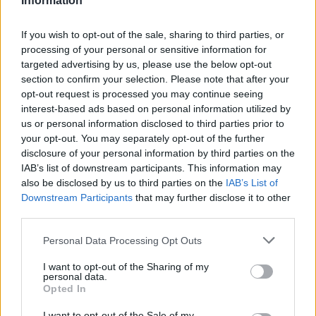
Information
más consciente. La experiencia de comer es rica y
If you wish to opt-out of the sale, sharing to third parties, or
multifacética, y este tenedor es un recordatorio de
processing of your personal or sensitive information for
que cada bocado cuenta. Cuando eliges cómo
targeted advertising by us, please use the below opt-out
comer, eliges cómo disfrutar. La comida es un
section to confirm your selection. Please note that after your
opt-out request is processed you may continue seeing
regalo, y cada vez que nos sentamos a la mesa,
interest-based ads based on personal information utilized by
tenemos la oportunidad de celebrar lo que el
us or personal information disclosed to third parties prior to
mundo tiene para ofrecer.
your opt-out. You may separately opt-out of the further
disclosure of your personal information by third parties on the
Así que, la próxima vez que te enfrentes a un plato
IAB’s list of downstream participants. This information may
also be disclosed by us to third parties on the
IAB’s List of
delicioso, recuerda que la forma en que lo disfrutas
Downstream Participants
that may further disclose it to other
puede ser tan importante como el sabor. Con un
third parties.
poco de creatividad y un tenedor que parece
Please note that this website/app uses one or more Google
Personal Data Processing Opt Outs
hecho a mano, la comida se convierte en una
services and may gather and store information including but
experiencia inolvidable, una celebración de la vida
not limited to your visit or usage behaviour. You may click to
I want to opt-out of the Sharing of my
personal data.
grant or deny consent to Google and its third-party tags to
misma.
Opted In
use your data for below specified purposes in below Google
consent section.
I want to opt-out of the Sale of my