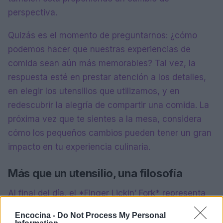
perspectiva.
Quizás es el momento de preguntarnos: ¿cómo
podemos hacer que nuestras experiencias de
comida sean aún más memorables? Tal vez, la
respuesta esté en prestar atención a los detalles,
en elegir los utensilios que utilizamos, y en
redescubrir la alegría de compartir una comida. La
próxima vez que te sientes a la mesa, considera
cómo los pequeños cambios pueden tener un gran
impacto en tu experiencia culinaria.
Más que un utensilio, una filosofía
Al final del día, el *Finger Lickin’ Fork* representa
algo más grande que la simple conveniencia. Es
Encocina -
Do Not Process My Personal
una invitación a disfrutar de la comida de manera