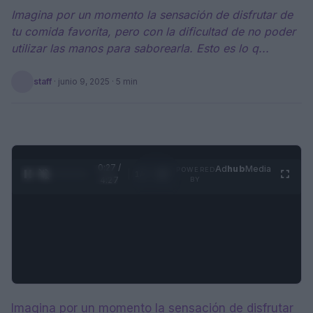
Imagina por un momento la sensación de disfrutar de
tu comida favorita, pero con la dificultad de no poder
utilizar las manos para saborearla. Esto es lo q...
staff
·
junio 9, 2025
· 5 min
0:28 /
Ad
hub
Media
POWERED
1
/
4
4:27
BY
Imagina por un momento la sensación de disfrutar