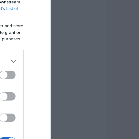
 downstream
B’s List of
er and store
to grant or
ed purposes