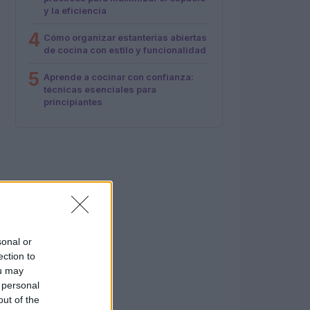
y la eficiencia
4
Cómo organizar estanterías abiertas
de cocina con estilo y funcionalidad
5
Aprende a cocinar con confianza:
técnicas esenciales para
principiantes
sonal or
ection to
ou may
 personal
out of the