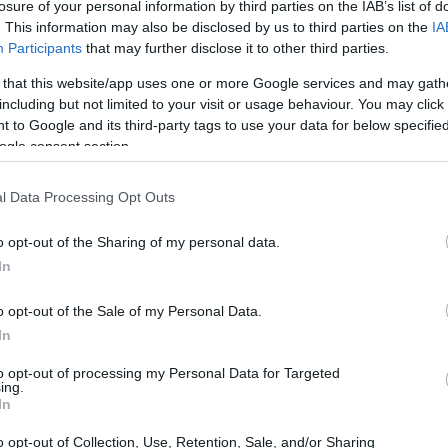
losure of your personal information by third parties on the IAB’s list of
rante, observando el menú mientras tu estómago
. This information may also be disclosed by us to third parties on the
IA
a decisión, te detienes a pensar en algo
Participants
that may further disclose it to other third parties.
Esta es la realidad de muchos, especialmente
 that this website/app uses one or more Google services and may gath
can personalizar sus experiencias
including but not limited to your visit or usage behaviour. You may click 
 to Google and its third-party tags to use your data for below specifi
ciente noticia de Tabasco sobre el lanzamiento
ogle consent section.
ni no podría ser más oportuna.
l Data Processing Opt Outs
o opt-out of the Sharing of my personal data.
In
o opt-out of the Sale of my Personal Data.
In
to opt-out of processing my Personal Data for Targeted
ing.
In
o opt-out of Collection, Use, Retention, Sale, and/or Sharing