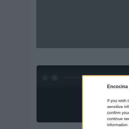
0:27 / 3:09
1
/
4
Encocina
If you wish 
sensitive in
confirm you
continue se
information 