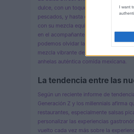
I want t
dulce, con un toque de picante, compl
authenti
pescados, y hasta esos fideos que tanto
con su mezcla equilibrada de dulce y sa
en el acompañante ideal para cualquier
podemos olvidar la Salsa Picante, una
mezcla vibrante de especias y un liger
anhelas auténtica comida mexicana.
La tendencia entre las n
Según un reciente informe de tendenci
Generación Z y los millennials afirma 
restaurantes, especialmente salsas pic
personalizar las experiencias gastron
vuelto cada vez más sobre la experienc