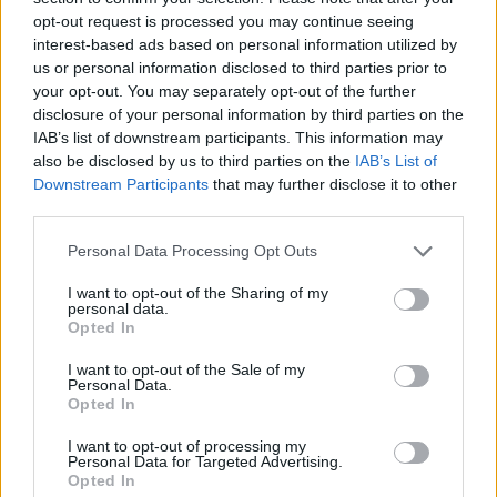
opt-out request is processed you may continue seeing
interest-based ads based on personal information utilized by
us or personal information disclosed to third parties prior to
your opt-out. You may separately opt-out of the further
disclosure of your personal information by third parties on the
IAB’s list of downstream participants. This information may
also be disclosed by us to third parties on the
IAB’s List of
Downstream Participants
that may further disclose it to other
Receta fácil de pasta fría al pesto con pomodorini
third parties.
para el verano
Andrés Navarro · 6 Ago 2026
Please note that this website/app uses one or more Google
Personal Data Processing Opt Outs
services and may gather and store information including but
RECETAS
not limited to your visit or usage behaviour. You may click to
I want to opt-out of the Sharing of my
personal data.
grant or deny consent to Google and its third-party tags to
Opted In
use your data for below specified purposes in below Google
consent section.
I want to opt-out of the Sale of my
Personal Data.
Opted In
I want to opt-out of processing my
Personal Data for Targeted Advertising.
Opted In