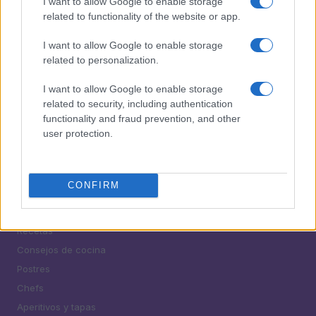
I want to allow Google to enable storage
5
Cómo lograr alveolos espectaculares y aromas
related to functionality of the website or app.
intensos en tus masas
I want to allow Google to enable storage
related to personalization.
I want to allow Google to enable storage
related to security, including authentication
functionality and fraud prevention, and other
user protection.
¿Tienes hambre? Recetas, consejos de cocina y guías
para cocinar mejor cada día.
CONFIRM
SECCIONES
Recetas
Consejos de cocina
Postres
Chefs
Aperitivos y tapas