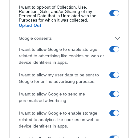
I want to opt-out of Collection, Use,
Retention, Sale, and/or Sharing of my
Personal Data that Is Unrelated with the
Purposes for which it was collected.
Opted Out
Plan de comidas semanal con recetas rápidas y
económicas
Google consents
Diego Romero · 5 Ago 2026
I want to allow Google to enable storage
related to advertising like cookies on web or
device identifiers in apps.
MÁS LEÍDOS
I want to allow my user data to be sent to
1
Pasta a la Montecarlo: la receta original, cremosa y
Google for online advertising purposes.
sabrosa
I want to allow Google to send me
2
Cómo hacer pasta de dos ingredientes
personalized advertising.
3
Cómo preparar pasta penne cremosa con pollo
I want to allow Google to enable storage
related to analytics like cookies on web or
4
device identifiers in apps.
Cómo preparar una lasaña de 100 capas