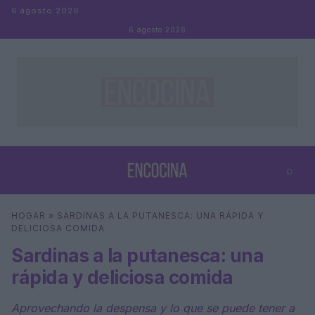
Saltar al contenido
6 agosto 2026
6 agosto 2026
⌕
×
⌕
HOGAR
»
SARDINAS A LA PUTANESCA: UNA RÁPIDA Y
Buscar
DELICIOSA COMIDA
Sardinas a la putanesca: una
rápida y deliciosa comida
Aprovechando la despensa y lo que se puede tener a