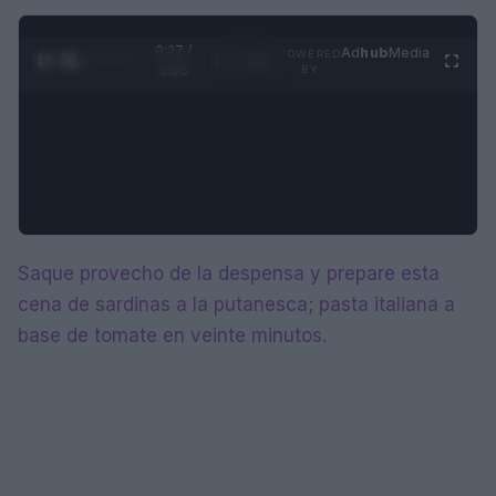
0:27 /
Ad
hub
Media
POWERED
1
/
4
3:55
BY
Saque provecho de la despensa y prepare esta
cena de sardinas a la putanesca; pasta italiana a
base de tomate en veinte minutos.