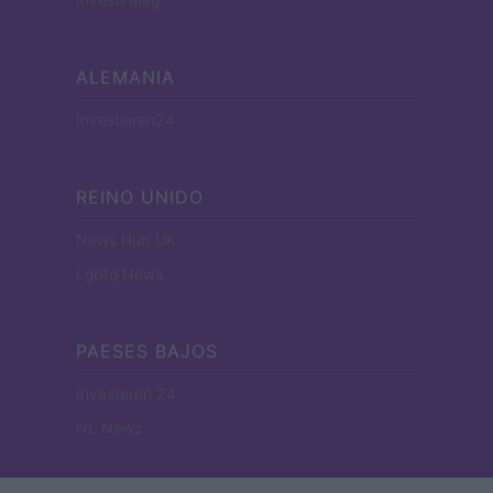
ALEMANIA
Investieren24
REINO UNIDO
News Hub UK
Lgbtq News
PAESES BAJOS
Investeren 24
NL Newz