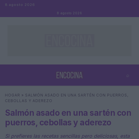
Saltar al contenido
8 agosto 2026
8 agosto 2026
⌕
×
⌕
HOGAR
»
SALMÓN ASADO EN UNA SARTÉN CON PUERROS,
Buscar
CEBOLLAS Y ADEREZO
Salmón asado en una sartén con
puerros, cebollas y aderezo
Si prefieres las recetas sencillas pero deliciosas, esta