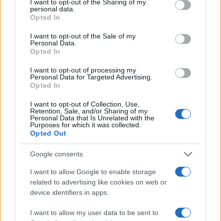
not limited to your visit or usage behaviour. You may click to
I want to opt-out of the Sharing of my
personal data.
grant or deny consent to Google and its third-party tags to
Opted In
use your data for below specified purposes in below Google
consent section.
I want to opt-out of the Sale of my
Personal Data.
Opted In
I want to opt-out of processing my
Personal Data for Targeted Advertising.
Opted In
Cómo elegir, conservar y cocinar pescados y
I want to opt-out of Collection, Use,
mariscos de forma segura
Retention, Sale, and/or Sharing of my
Personal Data that Is Unrelated with the
Diego Romero · 8 Ago 2026
Purposes for which it was collected.
Opted Out
RECETAS
Google consents
I want to allow Google to enable storage
related to advertising like cookies on web or
device identifiers in apps.
I want to allow my user data to be sent to