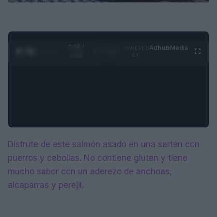
0:29 /
Ad
hub
Media
POWERED
1
/
4
3:19
BY
Disfrute de este salmón asado en una sartén con
puerros y cebollas. No contiene gluten y tiene
mucho sabor con un aderezo de anchoas,
alcaparras y perejil.