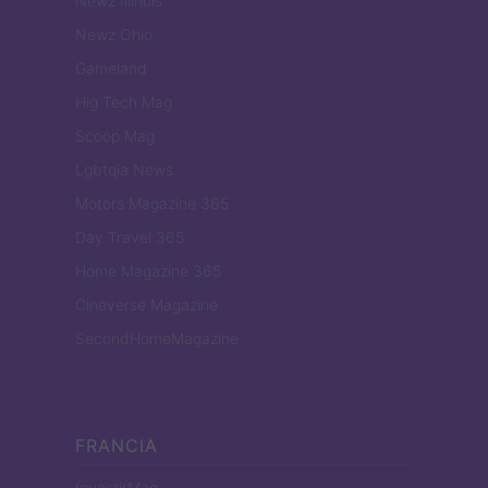
Newz Illinois
Newz Ohio
Gameland
Hig Tech Mag
Scoop Mag
Lgbtqia News
Motors Magazine 365
Day Travel 365
Home Magazine 365
Cineverse Magazine
SecondHomeMagazine
FRANCIA
InvestirMag