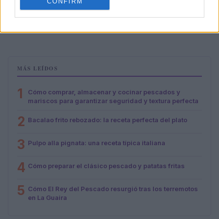
CONFIRM
Aguacate en la cocina: 10 recetas rápidas y deliciosas
Lucía Fernández · 4 Ago 2026
MÁS LEÍDOS
1
Cómo comprar, almacenar y cocinar pescados y
mariscos para garantizar seguridad y textura perfecta
2
Bacalao frito rebozado: la receta perfecta del plato
3
Pulpo alla pignata: una receta típica italiana
4
Cómo preparar el clásico pescado y patatas fritas
5
Cómo El Rey del Pescado resurgió tras los terremotos
en La Guaira