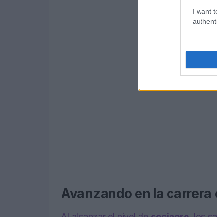
I want t
authenti
Avanzando en la carrera 
Al alcanzar el nivel de
cocinero
, los s