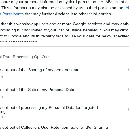
losure of your personal information by third parties on the IAB’s list of
. This information may also be disclosed by us to third parties on the
IA
Participants
that may further disclose it to other third parties.
 that this website/app uses one or more Google services and may gath
including but not limited to your visit or usage behaviour. You may click 
 to Google and its third-party tags to use your data for below specifi
ogle consent section.
l Data Processing Opt Outs
o opt-out of the Sharing of my personal data.
In
o opt-out of the Sale of my Personal Data.
teo, conocido en redes sociales como
In
 de TikTok información valiosa sobre los
to opt-out of processing my Personal Data for Targeted
Con más de 14 años de experiencia, Venteo
ing.
In
ómo los sueldos pueden variar en este sector.
o opt-out of Collection, Use, Retention, Sale, and/or Sharing