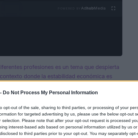
Ad
hub
Media
POWERED BY
iferentes profesiones es un tema que despierta
 contexto donde la estabilidad económica es
enciales puede guiar decisiones profesionales y
 -
Do Not Process My Personal Information
 la cocina presenta una variedad de ingresos que
onsabilidades asumidas.
to opt-out of the sale, sharing to third parties, or processing of your per
formation for targeted advertising by us, please use the below opt-out s
r selection. Please note that after your opt-out request is processed y
eing interest-based ads based on personal information utilized by us or
disclosed to third parties prior to your opt-out. You may separately opt-