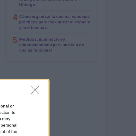
Hidalgo
4
Cómo organizar la cocina: consejos
prácticos para maximizar el espacio
y la eficiencia
5
Medidas, iluminación y
almacenamiento para una isla de
cocina funcional
sonal or
ection to
ou may
 personal
out of the