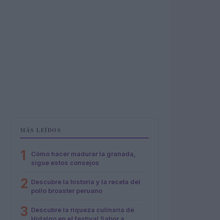
MÁS LEÍDOS
1
Cómo hacer madurar la granada,
sigue estos consejos
2
Descubre la historia y la receta del
pollo broaster peruano
3
Descubre la riqueza culinaria de
Hidalgo en el festival Sabor a