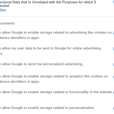
ersonal Data that Is Unrelated with the Purposes for which it
as etapas iniciales
lected.
Out
undo de la gastronomía, las
prácticas
son una
consents
os practicantes generalmente no reciben
o allow Google to enable storage related to advertising like cookies on
an cero euros». Esta fase puede ser dura, con
evice identifiers in apps.
 10 a 12 horas, pero es un paso necesario para
o allow my user data to be sent to Google for online advertising
en el sector.
s.
cina
to allow Google to send me personalized advertising.
, el siguiente paso es convertirse en
ayudante
o allow Google to enable storage related to analytics like cookies on
evice identifiers in apps.
das siguen siendo exigentes, de 10 a 12 horas,
ctivo, con ingresos que oscilan entre los 600 y
o allow Google to enable storage related to functionality of the website
atos asumen más responsabilidades y aprenden
o allow Google to enable storage related to personalization.