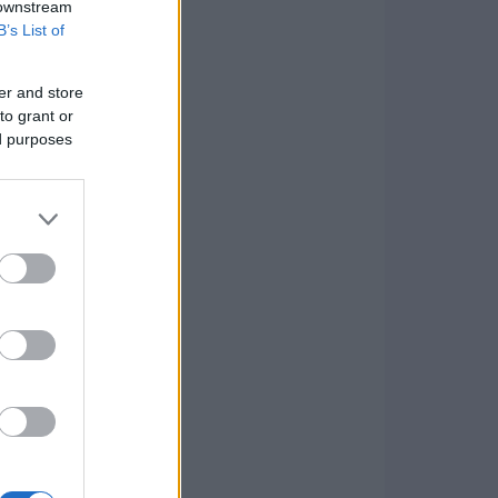
 downstream
B’s List of
er and store
to grant or
ed purposes