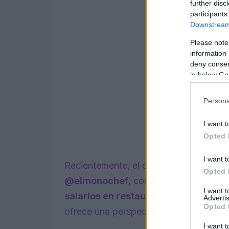
further disc
participants
Downstream 
Please note
information 
deny consent
in below Go
Persona
I want t
Opted 
I want t
Recientemente, el cocinero Pedro Ven
Opted 
@elmonochef
, compartió en un video
I want 
salarios en restaurantes
en España. 
Advertis
Opted 
ofrece una perspectiva interna sobre c
I want t