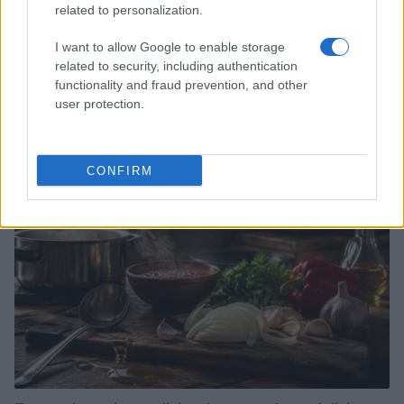
related to personalization.
I want to allow Google to enable storage
related to security, including authentication
Medidas, iluminación y almacenamiento para una isla
functionality and fraud prevention, and other
de cocina funcional
user protection.
Lucía Fernández · 3 Ago 2026
CONSEJOS DE COCINA
CONFIRM