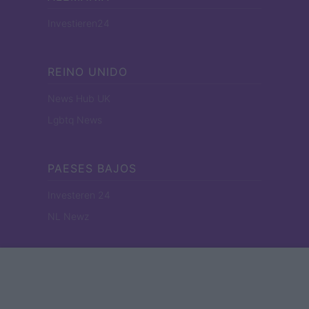
Investieren24
REINO UNIDO
News Hub UK
Lgbtq News
PAESES BAJOS
Investeren 24
NL Newz