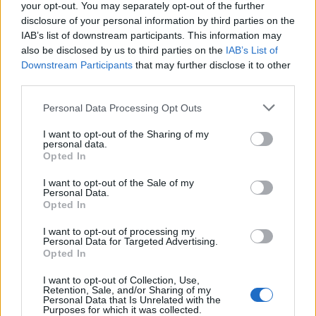
your opt-out. You may separately opt-out of the further
disclosure of your personal information by third parties on the
IAB’s list of downstream participants. This information may
also be disclosed by us to third parties on the
IAB’s List of
Downstream Participants
that may further disclose it to other
third parties.
AUTOR
staff
Please note that this website/app uses one or more Google
Personal Data Processing Opt Outs
services and may gather and store information including but
not limited to your visit or usage behaviour. You may click to
I want to opt-out of the Sharing of my
personal data.
grant or deny consent to Google and its third-party tags to
Opted In
use your data for below specified purposes in below Google
consent section.
I want to opt-out of the Sale of my
Personal Data.
Opted In
I want to opt-out of processing my
Personal Data for Targeted Advertising.
Opted In
I want to opt-out of Collection, Use,
Retention, Sale, and/or Sharing of my
Personal Data that Is Unrelated with the
Purposes for which it was collected.