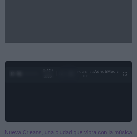
0:28 /
Ad
hub
Media
POWERED
1
/
4
3:55
BY
Nueva Orleans, una ciudad que vibra con la música