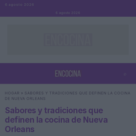
Saltar al contenido
6 agosto 2026
6 agosto 2026
⌕
×
⌕
HOGAR
»
SABORES Y TRADICIONES QUE DEFINEN LA COCINA
Buscar
DE NUEVA ORLEANS
Sabores y tradiciones que
definen la cocina de Nueva
Orleans