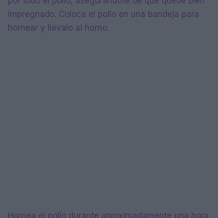
por todo el pollo, asegurándote de que quede bien
impregnado. Coloca el pollo en una bandeja para
hornear y llévalo al horno.
Hornea el pollo durante aproximadamente una hora