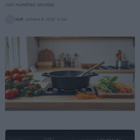
con nuestras recetas.
staff
·
octubre 6, 2025
· 5 min
0:29 /