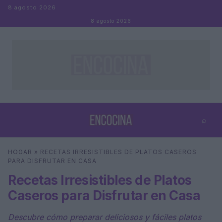
Saltar al contenido
8 agosto 2026
8 agosto 2026
⌕
×
⌕
HOGAR
»
RECETAS IRRESISTIBLES DE PLATOS CASEROS
Buscar
PARA DISFRUTAR EN CASA
Recetas Irresistibles de Platos
Caseros para Disfrutar en Casa
Descubre cómo preparar deliciosos y fáciles platos