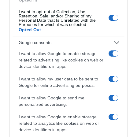
frutas asadas
son una excelente opción.
Simplemente corta las frutas que más te gusten,
I want to opt-out of Collection, Use,
Retention, Sale, and/or Sharing of my
como manzanas, peras o plátanos, y colócalas en
Personal Data that Is Unrelated with the
Purposes for which it was collected.
una bandeja para hornear. Rocía con miel y
Opted Out
espolvorea canela al gusto. Asa en el horno a
Google consents
180°C durante 20-25 minutos o hasta que estén
I want to allow Google to enable storage
tiernas. Sirve este postre caliente y disfruta de una
related to advertising like cookies on web or
opción nutritiva que encanta a todos.
device identifiers in apps.
I want to allow my user data to be sent to
Google for online advertising purposes.
AUTOR
staff
I want to allow Google to send me
personalized advertising.
I want to allow Google to enable storage
related to analytics like cookies on web or
device identifiers in apps.