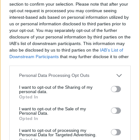
Esta
tarta de queso
es ideal para quienes buscan
section to confirm your selection. Please note that after your
opt-out request is processed you may continue seeing
una opción sencilla y deliciosa. Para prepararla,
interest-based ads based on personal information utilized by
necesitarás 200 g de galletas digestive, 100 g de
us or personal information disclosed to third parties prior to
mantequilla, 400 g de queso crema, 200 g de
your opt-out. You may separately opt-out of the further
disclosure of your personal information by third parties on the
azúcar y 200 ml de nata para montar. Comienza
IAB’s list of downstream participants. This information may
triturando las galletas y mezclándolas con la
also be disclosed by us to third parties on the
IAB’s List of
mantequilla derretida. Presiona esta mezcla en el
Downstream Participants
that may further disclose it to other
third parties.
fondo de un molde, creando una base firme. En un
bol aparte, bate el queso crema junto con el azúcar
Please note that this website/app uses one or more Google
Personal Data Processing Opt Outs
services and may gather and store information including but
y la nata hasta obtener una textura suave. Vierte
not limited to your visit or usage behaviour. You may click to
I want to opt-out of the Sharing of my
esta mezcla sobre la base de galleta y deja enfriar
personal data.
grant or deny consent to Google and its third-party tags to
Opted In
en la nevera durante al menos 4 horas antes de
use your data for below specified purposes in below Google
consent section.
servir. ¡Una delicia que no requiere horno!
I want to opt-out of the Sale of my
Personal Data.
Opted In
Frutas asadas con miel y canela
I want to opt-out of processing my
Si prefieres un postre más ligero y saludable, las
Personal Data for Targeted Advertising.
Opted In