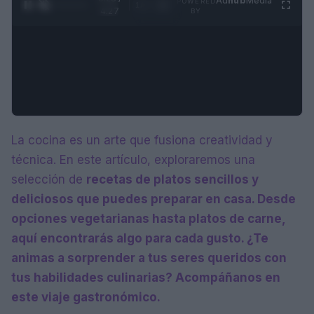
Ad
hub
Media
POWERED
1
/
4
4:27
BY
La cocina es un arte que fusiona creatividad y
técnica. En este artículo, exploraremos una
selección de
recetas de platos sencillos y
deliciosos que puedes preparar en casa. Desde
opciones vegetarianas hasta platos de carne,
aquí encontrarás algo para cada gusto. ¿Te
animas a sorprender a tus seres queridos con
tus habilidades culinarias? Acompáñanos en
este viaje gastronómico.