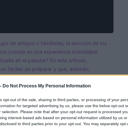
upo de amigos o familiares, la elección de los
a comida en una experiencia inolvidable.
uella en el paladar? En este artículo,
on fáciles de preparar y que, además,
da que despierta el apetito hasta un plato
piración para tu próxima reunión.
 -
Do Not Process My Personal Information
to opt-out of the sale, sharing to third parties, or processing of your per
formation for targeted advertising by us, please use the below opt-out s
r selection. Please note that after your opt-out request is processed y
eing interest-based ads based on personal information utilized by us or
disclosed to third parties prior to your opt-out. You may separately opt-