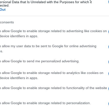
aca
ersonal Data that Is Unrelated with the Purposes for which it
lected.
Out
ina italiana que destaca por sus sabores frescos
omo aperitivo, es perfecto para cualquier
consents
o allow Google to enable storage related to advertising like cookies on
evice identifiers in apps.
o allow my user data to be sent to Google for online advertising
s.
to allow Google to send me personalized advertising.
o allow Google to enable storage related to analytics like cookies on
evice identifiers in apps.
aguette en rebanadas y tuéstalas ligeramente
o, pica los tomates cherry y mézclalos con la
o allow Google to enable storage related to functionality of the website
 oliva, sal y pimienta al gusto. Una vez que las
 mezcla sobre ellas y ¡listo! Este es un entrante
o allow Google to enable storage related to personalization.
e conquistará los paladares de todos tus