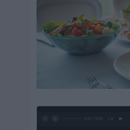
0:28 / 3:09
1
/
4