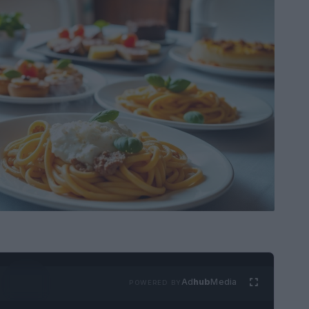
Ad
hub
Media
POWERED BY