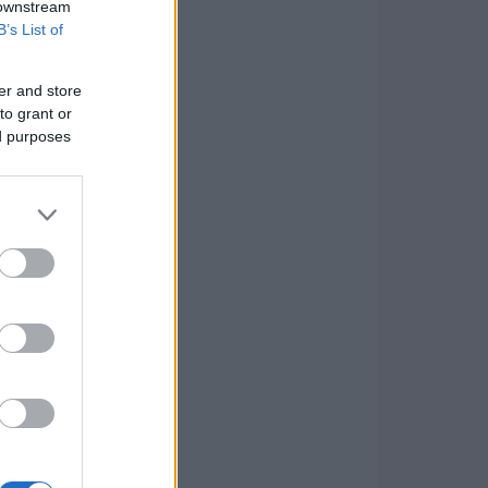
 downstream
B’s List of
er and store
to grant or
ed purposes