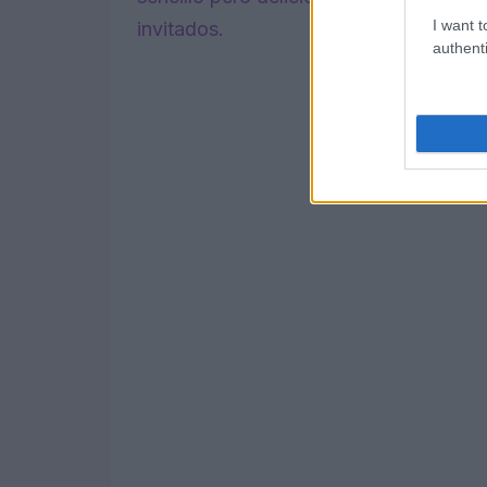
I want t
invitados.
authenti