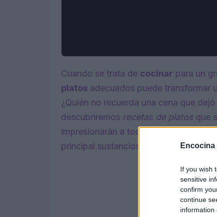
Cuando se trata de
cocinar
para un gr
platos
adecuados puede transformar un
¿Quién no recuerda una cena que dejó h
descubriremos
recetas de platos
que s
impresionarán a todos. Desde una entra
principal sustancioso, aquí hallarás ins
Encocina
If you wish 
sensitive in
confirm you
continue se
information 