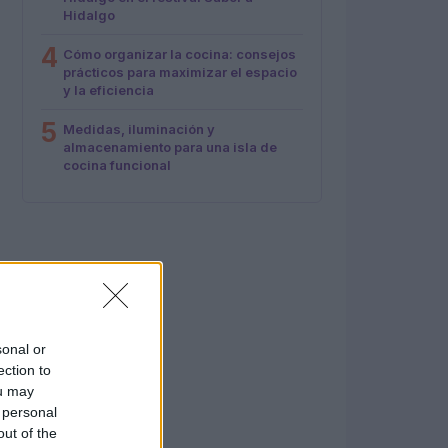
Hidalgo
4
Cómo organizar la cocina: consejos
prácticos para maximizar el espacio
y la eficiencia
5
Medidas, iluminación y
almacenamiento para una isla de
cocina funcional
sonal or
ection to
ou may
 personal
out of the