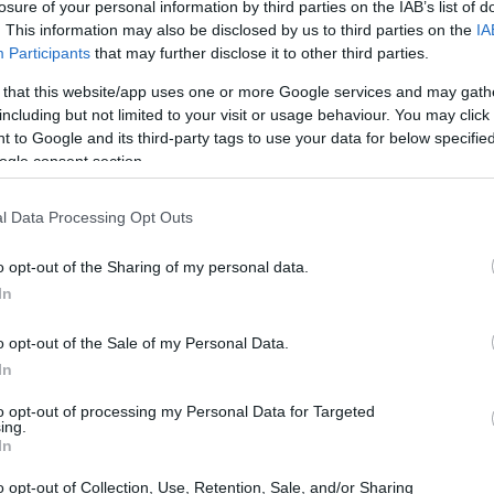
losure of your personal information by third parties on the IAB’s list of
. This information may also be disclosed by us to third parties on the
IA
Participants
that may further disclose it to other third parties.
 that this website/app uses one or more Google services and may gath
including but not limited to your visit or usage behaviour. You may click 
 to Google and its third-party tags to use your data for below specifi
ogle consent section.
l Data Processing Opt Outs
o opt-out of the Sharing of my personal data.
In
o opt-out of the Sale of my Personal Data.
 de iniciar una comida. Pueden ser ligeras y
In
ndulgentes y sabrosas. ¿Qué tal si pruebas con
to opt-out of processing my Personal Data for Targeted
ing.
a abrir el apetito de tus invitados?
In
o opt-out of Collection, Use, Retention, Sale, and/or Sharing