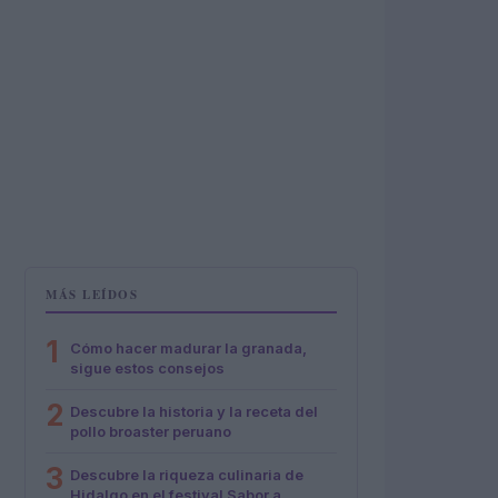
MÁS LEÍDOS
1
Cómo hacer madurar la granada,
sigue estos consejos
2
Descubre la historia y la receta del
pollo broaster peruano
3
Descubre la riqueza culinaria de
Hidalgo en el festival Sabor a