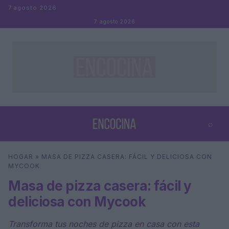
Saltar al contenido
7 agosto 2026
7 agosto 2026
⌕
×
⌕
HOGAR
»
MASA DE PIZZA CASERA: FÁCIL Y DELICIOSA CON
Buscar
MYCOOK
Masa de pizza casera: fácil y
deliciosa con Mycook
Transforma tus noches de pizza en casa con esta