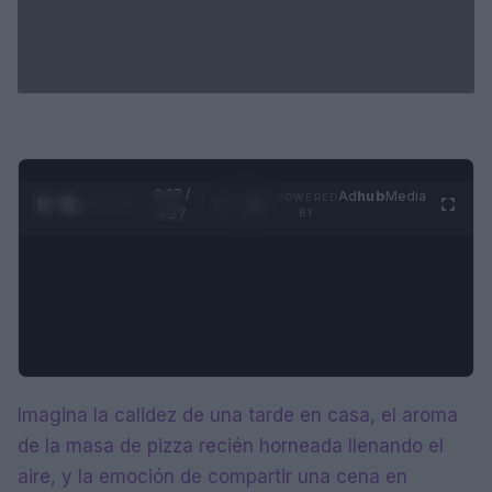
0:28 /
Ad
hub
Media
POWERED
1
/
4
4:27
BY
Imagina la calidez de una tarde en casa, el aroma
de la masa de pizza recién horneada llenando el
aire, y la emoción de compartir una cena en