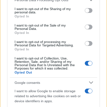
services and may gather and store information including but
not limited to your visit or usage behaviour. You may click to
I want to opt-out of the Sharing of my
personal data.
grant or deny consent to Google and its third-party tags to
Opted In
use your data for below specified purposes in below Google
consent section.
I want to opt-out of the Sale of my
Personal Data.
Opted In
I want to opt-out of processing my
Personal Data for Targeted Advertising.
Opted In
I want to opt-out of Collection, Use,
Retention, Sale, and/or Sharing of my
Personal Data that Is Unrelated with the
Purposes for which it was collected.
Opted Out
Sigue leyendo
Google consents
SALUD Y ALIMENTACIÓN
I want to allow Google to enable storage
related to advertising like cookies on web or
device identifiers in apps.