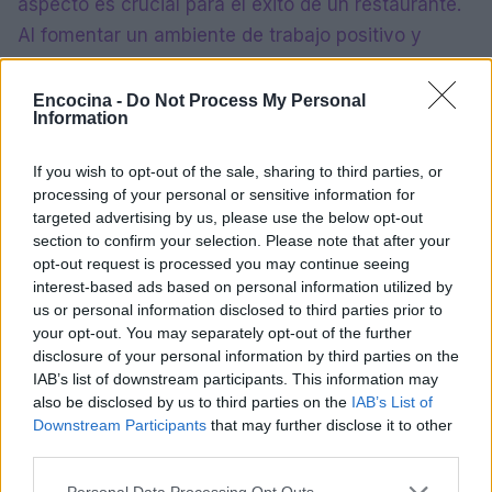
aspecto es crucial para el éxito de un restaurante.
Al fomentar un ambiente de trabajo positivo y
centrado en el aprendizaje, se puede crear un
equipo que no solo cumpla con las expectativas,
Encocina -
Do Not Process My Personal
Information
sino que las supere, creando así momentos
inolvidables para los comensales.
If you wish to opt-out of the sale, sharing to third parties, or
processing of your personal or sensitive information for
targeted advertising by us, please use the below opt-out
section to confirm your selection. Please note that after your
AUTOR
opt-out request is processed you may continue seeing
staff
interest-based ads based on personal information utilized by
us or personal information disclosed to third parties prior to
your opt-out. You may separately opt-out of the further
disclosure of your personal information by third parties on the
IAB’s list of downstream participants. This information may
also be disclosed by us to third parties on the
IAB’s List of
Downstream Participants
that may further disclose it to other
third parties.
Please note that this website/app uses one or more Google
Personal Data Processing Opt Outs