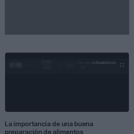
0:29 /
Ad
hub
Media
POWERED
1
/
4
3:19
BY
La importancia de una buena
preparación de alimentos