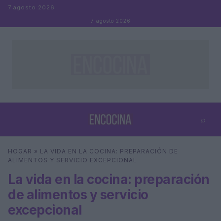
Saltar al contenido
7 agosto 2026
7 agosto 2026
⌕
×
⌕
HOGAR
»
LA VIDA EN LA COCINA: PREPARACIÓN DE
Buscar
ALIMENTOS Y SERVICIO EXCEPCIONAL
La vida en la cocina: preparación
de alimentos y servicio
excepcional