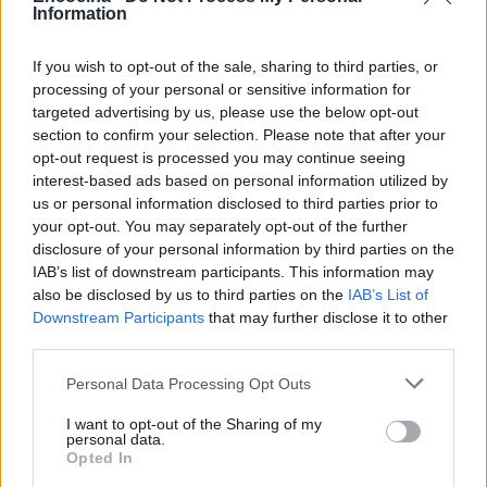
debate acerca del verdadero comportamiento de
Information
estas figuras tanto en la cocina como fuera de
If you wish to opt-out of the sale, sharing to third parties, or
ella.1
processing of your personal or sensitive information for
targeted advertising by us, please use the below opt-out
En Estados Unidos, varios chefs reconocidos han
section to confirm your selection. Please note that after your
sido criticados por actitudes difíciles, autoritarias e
opt-out request is processed you may continue seeing
incluso tóxicas, lo que ha oscurecido su éxito
interest-based ads based on personal information utilized by
us or personal information disclosed to third parties prior to
mediático. Estas situaciones han suscitado un
your opt-out. You may separately opt-out of the further
debate acerca del verdadero comportamiento de
disclosure of your personal information by third parties on the
estas figuras tanto en la cocina como fuera de
IAB’s list of downstream participants. This information may
also be disclosed by us to third parties on the
IAB’s List of
ella.2
Downstream Participants
that may further disclose it to other
third parties.
Please note that this website/app uses one or more Google
Personal Data Processing Opt Outs
AUTOR
services and may gather and store information including but
Martina Pellegrino
not limited to your visit or usage behaviour. You may click to
I want to opt-out of the Sharing of my
personal data.
Martina Pellegrino propuso y cuidó el dossier
grant or deny consent to Google and its third-party tags to
Opted In
sobre la restauración de los Uffizi tras una
use your data for below specified purposes in below Google