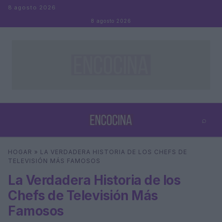
Saltar al contenido
8 agosto 2026
8 agosto 2026
⌕
×
⌕
HOGAR
»
LA VERDADERA HISTORIA DE LOS CHEFS DE
Buscar
TELEVISIÓN MÁS FAMOSOS
La Verdadera Historia de los
Chefs de Televisión Más
Famosos