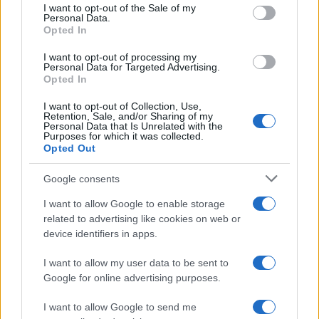
inspección en la obra, defendiendo una línea
consent section.
I want to opt-out of the Sale of my
Personal Data.
editorial de contextualización histórica.
Opted In
Redactora histórica, es conocida por un
detalle: anota cronologías en postales
I want to opt-out of processing my
antiguas de Florencia.
Personal Data for Targeted Advertising.
Opted In
I want to opt-out of Collection, Use,
Retention, Sale, and/or Sharing of my
Personal Data that Is Unrelated with the
Purposes for which it was collected.
Opted Out
Google consents
I want to allow Google to enable storage
related to advertising like cookies on web or
device identifiers in apps.
I want to allow my user data to be sent to
Google for online advertising purposes.
I want to allow Google to send me