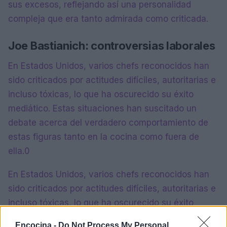
sus excesos, reflejando así una personalidad
compleja que era tanto admirada como criticada.
Joe Bastianich: controversias laborales
En Estados Unidos, varios chefs reconocidos han
sido criticados por actitudes difíciles, autoritarias e
incluso tóxicas, lo que ha oscurecido su éxito
mediático. Estas situaciones han suscitado un
debate acerca del verdadero comportamiento de
estas figuras tanto en la cocina como fuera de
ella.0
En Estados Unidos, varios chefs reconocidos han
sido criticados por actitudes difíciles, autoritarias e
incluso tóxicas, lo que ha oscurecido su éxito
mediático. Estas situaciones han suscitado un
Encocina -
Do Not Process My Personal