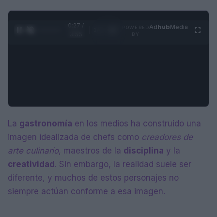
0:28 /
Ad
hub
Media
POWERED
1
/
4
3:55
BY
La
gastronomía
en los medios ha construido una
imagen idealizada de chefs como
creadores de
arte culinario
, maestros de la
disciplina
y la
creatividad
. Sin embargo, la realidad suele ser
diferente, y muchos de estos personajes no
siempre actúan conforme a esa imagen.