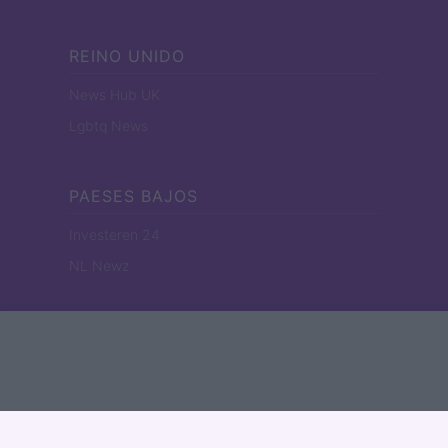
REINO UNIDO
News Hub UK
Lgbtq News
PAESES BAJOS
Investeren 24
NL Newz