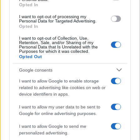
contrario, su inclusión en nuestra dieta es una
Opted In
invitación a cuidar de nuestra salud y bienestar.
I want to opt-out of processing my
Personal Data for Targeted Advertising.
¿Es seguro comer salmón durante el embarazo?
Opted In
Definitivamente. El salmón es recomendado por su
I want to opt-out of Collection, Use,
bajo contenido en mercurio y su riqueza en omega-
Retention, Sale, and/or Sharing of my
Personal Data that Is Unrelated with the
3, vitales para el desarrollo cerebral del bebé. Así
Purposes for which it was collected.
Opted Out
que, a disfrutar de este delicioso y saludable
pescado sin preocupaciones.
Google consents
Mercurio en el salmón:
0,30 mg/kg (tres veces
I want to allow Google to enable storage
related to advertising like cookies on web or
menos que el límite máximo).
device identifiers in apps.
Salmón:
Apto para todos, incluidas
embarazadas y niños.
I want to allow my user data to be sent to
Beneficios:
Omega-3, proteínas de calidad,
Google for online advertising purposes.
vitaminas esenciales.
I want to allow Google to send me
personalized advertising.