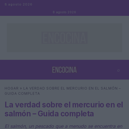
Saltar al contenido
8 agosto 2026
8 agosto 2026
⌕
×
⌕
HOGAR
»
LA VERDAD SOBRE EL MERCURIO EN EL SALMÓN –
Buscar
GUIDA COMPLETA
La verdad sobre el mercurio en el
salmón – Guida completa
El salmón, un pescado que a menudo se encuentra en