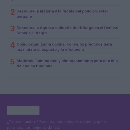
2
Descubre la historia y la receta del pollo broaster
peruano
3
Descubre la riqueza culinaria de Hidalgo en el festival
Sabor a Hidalgo
4
Cómo organizar la cocina: consejos prácticos para
maximizar el espacio y la eficiencia
5
Medidas, iluminación y almacenamiento para una isla
de cocina funcional
¿Tienes hambre? Recetas, consejos de cocina y guías
para cocinar mejor cada día.