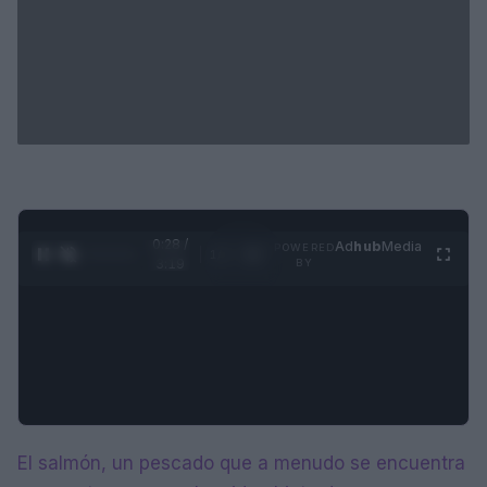
0:29 /
Ad
hub
Media
POWERED
1
/
4
3:19
BY
El salmón, un pescado que a menudo se encuentra