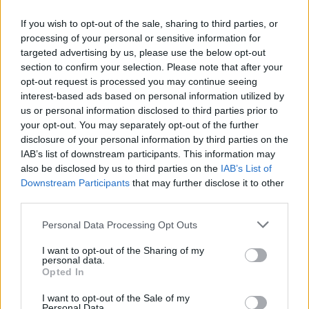
no contenga cristales de hielo, lo que podría indicar
If you wish to opt-out of the sale, sharing to third parties, or
que ha estado expuesto al aire y ha perdido
processing of your personal or sensitive information for
calidad.
targeted advertising by us, please use the below opt-out
section to confirm your selection. Please note that after your
Es recomendable variar el consumo de diferentes
opt-out request is processed you may continue seeing
tipos de pescado azul, como sardinas y caballa,
interest-based ads based on personal information utilized by
us or personal information disclosed to third parties prior to
para obtener una gama completa de nutrientes y
your opt-out. You may separately opt-out of the further
no concentrarse únicamente en una sola especie,
disclosure of your personal information by third parties on the
incluso si el salmón es seguro y nutritivo. Al final
IAB’s list of downstream participants. This information may
also be disclosed by us to third parties on the
IAB’s List of
del día, el salmón sigue siendo uno de los
Downstream Participants
that may further disclose it to other
pescados más saludables del mundo. Su perfil
third parties.
nutricional excepcional, junto con su bajo
Please note that this website/app uses one or more Google
Personal Data Processing Opt Outs
contenido de mercurio, lo convierte en una opción
services and may gather and store information including but
ideal para una dieta equilibrada. Así que, la próxima
not limited to your visit or usage behaviour. You may click to
I want to opt-out of the Sharing of my
personal data.
grant or deny consent to Google and its third-party tags to
vez que alguien te pregunte sobre el mercurio en el
Opted In
use your data for below specified purposes in below Google
salmón, recuerda: no hay razón para temer. Al
consent section.
I want to opt-out of the Sale of my
Personal Data.