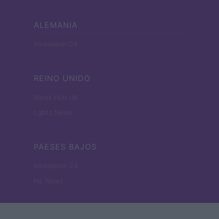
ALEMANIA
Investieren24
REINO UNIDO
News Hub UK
Lgbtq News
PAESES BAJOS
Investeren 24
NL Newz