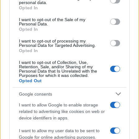
personal data.
grant or deny consent to Google and its third-party tags to
Opted In
use your data for below specified purposes in below Google
consent section.
I want to opt-out of the Sale of my
Personal Data.
Opted In
I want to opt-out of processing my
Personal Data for Targeted Advertising.
Opted In
I want to opt-out of Collection, Use,
Retention, Sale, and/or Sharing of my
Personal Data that Is Unrelated with the
Purposes for which it was collected.
Sigue leyendo
Opted Out
Google consents
CONSEJOS DE COCINA
I want to allow Google to enable storage
related to advertising like cookies on web or
device identifiers in apps.
I want to allow my user data to be sent to
Google for online advertising purposes.