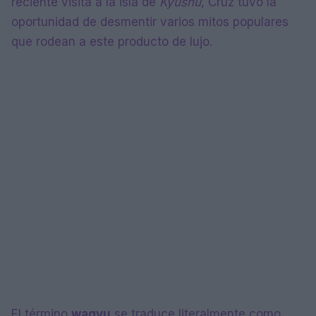
reciente visita a la isla de
Kyushu
, Cruz tuvo la
oportunidad de desmentir varios mitos populares
que rodean a este producto de lujo.
El término
wagyu
se traduce literalmente como