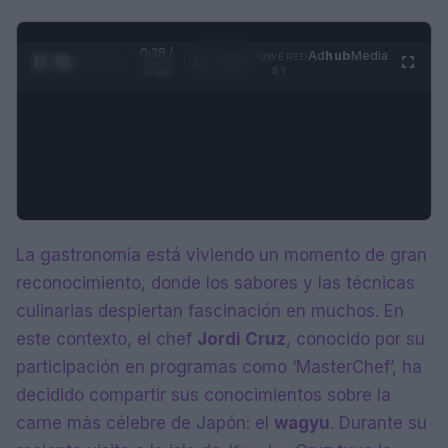
0:28 /
Ad
hub
Media
POWERED
1
/
4
3:19
BY
La gastronomía está viviendo un momento de gran
reconocimiento, donde los sabores y las técnicas
culinarias despiertan fascinación en muchos. En
este contexto, el chef
Jordi Cruz
, conocido por su
participación en programas como ‘MasterChef’, ha
decidido compartir sus conocimientos sobre la
carne más célebre de Japón: el
wagyu
. Durante su