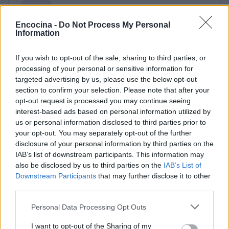
Matteo Pellegrino
Matteo Pellegrino organizó un desfile pop-up
Encocina -
Do Not Process My Personal
Information
en los callejones de los Quartieri Spagnoli
para promocionar a jóvenes diseñadores;
columnista de moda que cuida secciones
If you wish to opt-out of the sale, sharing to third parties, or
sobre artesanía y tendencias locales. Nacido
processing of your personal or sensitive information for
en Nápoles, conserva bocetos de patrones y
targeted advertising by us, please use the below opt-out
apuntes tomados en los talleres de sastrería
section to confirm your selection. Please note that after your
de via Toledo.
opt-out request is processed you may continue seeing
interest-based ads based on personal information utilized by
us or personal information disclosed to third parties prior to
your opt-out. You may separately opt-out of the further
disclosure of your personal information by third parties on the
IAB’s list of downstream participants. This information may
also be disclosed by us to third parties on the
IAB’s List of
Downstream Participants
that may further disclose it to other
third parties.
Please note that this website/app uses one or more Google
Personal Data Processing Opt Outs
services and may gather and store information including but
not limited to your visit or usage behaviour. You may click to
I want to opt-out of the Sharing of my