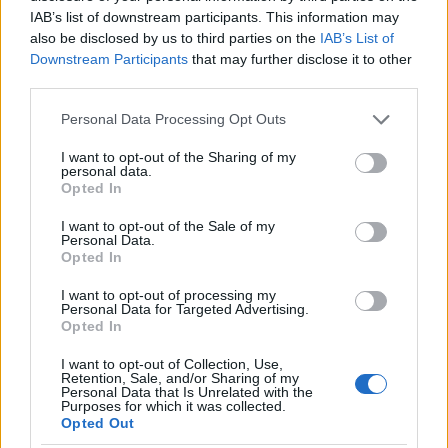
IAB’s list of downstream participants. This information may
also be disclosed by us to third parties on the
IAB’s List of
Downstream Participants
that may further disclose it to other
third parties.
Please note that this website/app uses one or more Google
Personal Data Processing Opt Outs
Sigue leyendo
services and may gather and store information including but
not limited to your visit or usage behaviour. You may click to
I want to opt-out of the Sharing of my
personal data.
grant or deny consent to Google and its third-party tags to
Opted In
CONSEJOS DE COCINA
use your data for below specified purposes in below Google
consent section.
I want to opt-out of the Sale of my
Personal Data.
Opted In
I want to opt-out of processing my
Personal Data for Targeted Advertising.
Opted In
I want to opt-out of Collection, Use,
Retention, Sale, and/or Sharing of my
Personal Data that Is Unrelated with the
Purposes for which it was collected.
Opted Out