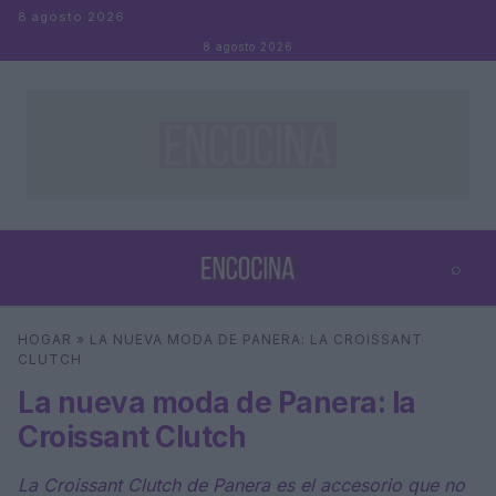
Saltar al contenido
8 agosto 2026
8 agosto 2026
⌕
×
⌕
HOGAR
»
LA NUEVA MODA DE PANERA: LA CROISSANT
Buscar
CLUTCH
La nueva moda de Panera: la
Croissant Clutch
La Croissant Clutch de Panera es el accesorio que no