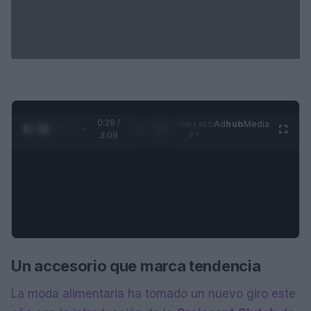
0:28 /
Ad
hub
Media
POWERED
1
/
4
3:09
BY
Un accesorio que marca tendencia
La moda alimentaria ha tomado un nuevo giro este