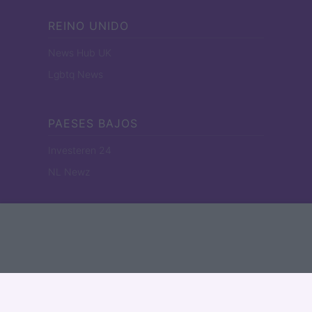
REINO UNIDO
News Hub UK
Lgbtq News
PAESES BAJOS
Investeren 24
NL Newz