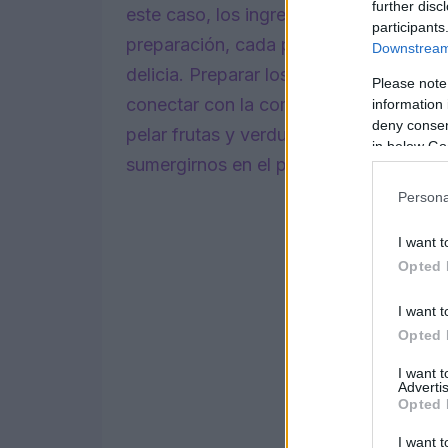
further disc
este caso, los ingredientes juegan un p
participants
preparación, cada paso es fundamental 
Downstream 
delicia. Preparar los ingredientes no e
Please note
conectar con la comida y entender su e
information 
deny consent
pelar frutas y verduras puede cambiar
in below Go
sumergirnos en el proceso de preparar 
Persona
I want t
Opted 
I want t
Opted 
I want 
Advertis
Opted 
I want t