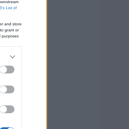
 downstream
B’s List of
er and store
to grant or
ed purposes