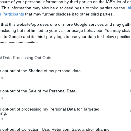
losure of your personal information by third parties on the IAB’s list of
apel crucial. Desde la selección hasta la
. This information may also be disclosed by us to third parties on the
IA
para garantizar que el resultado final sea una
Participants
that may further disclose it to other third parties.
s solo un trámite, es una oportunidad para
 that this website/app uses one or more Google services and may gath
sencia. ¿Sabías que el simple acto de lavar y
including but not limited to your visit or usage behaviour. You may click 
 to Google and its third-party tags to use your data for below specifi
 drásticamente el sabor de tus platos? Vamos a
ogle consent section.
y cocinar con ingredientes frescos.
l Data Processing Opt Outs
o opt-out of the Sharing of my personal data.
In
o opt-out of the Sale of my Personal Data.
In
to opt-out of processing my Personal Data for Targeted
ing.
In
o opt-out of Collection, Use, Retention, Sale, and/or Sharing