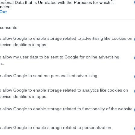
ersonal Data that Is Unrelated with the Purposes for which it
lected.
Out
consents
o allow Google to enable storage related to advertising like cookies on
ionar ingredientes frescos
evice identifiers in apps.
o allow my user data to be sent to Google for online advertising
s aspectos más importantes es la elección de
s.
frescos no solo garantiza un mejor sabor, sino
to allow Google to send me personalized advertising.
les a tus comidas. Imagina un tomate maduro,
on uno que ha pasado semanas en un estante.
o allow Google to enable storage related to analytics like cookies on
ingredientes frescos suelen tener un contenido
evice identifiers in apps.
ue se traduce en platos más nutritivos.
o allow Google to enable storage related to functionality of the website
comendable visitar mercados locales o
o allow Google to enable storage related to personalization.
 comunidad, sino que a menudo puedes encontrar