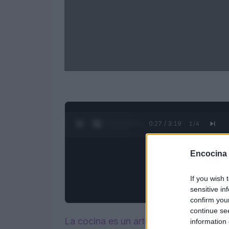
0:28 / 3:19
1
/
4
Encocina
If you wish 
sensitive in
confirm you
continue se
La cocina es un arte, y como todo arte
information 