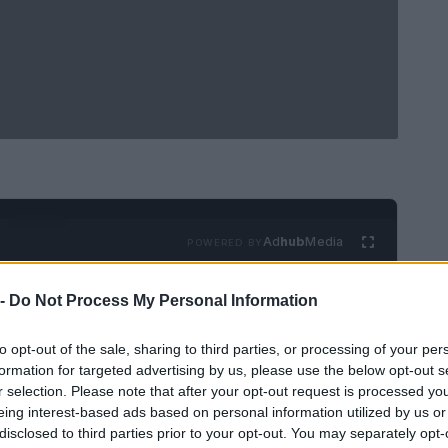
Ad
hub
Media
POWERED BY
 -
Do Not Process My Personal Information
to opt-out of the sale, sharing to third parties, or processing of your per
formation for targeted advertising by us, please use the below opt-out s
r selection. Please note that after your opt-out request is processed y
eing interest-based ads based on personal information utilized by us or
, comienza con la calidad de los materiales. En
disclosed to third parties prior to your opt-out. You may separately opt-