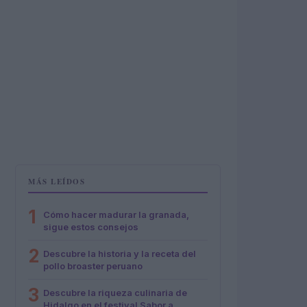
MÁS LEÍDOS
1
Cómo hacer madurar la granada,
sigue estos consejos
2
Descubre la historia y la receta del
pollo broaster peruano
3
Descubre la riqueza culinaria de
Hidalgo en el festival Sabor a