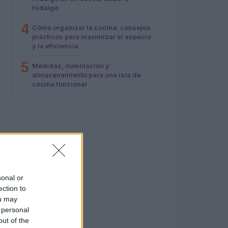
Hidalgo
4
Cómo organizar la cocina: consejos
prácticos para maximizar el espacio
y la eficiencia
5
Medidas, iluminación y
almacenamiento para una isla de
cocina funcional
sonal or
ection to
ou may
 personal
out of the