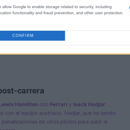
o allow Google to enable storage related to security, including
cation functionality and fraud prevention, and other user protection.
CONFIRM
 post-carrera
Lewis Hamilton
con
Ferrari
y
Isack Hadjar
io con el equipo austriaco. Hadjar, que ha tenido
penalizaciones de otros pilotos para subir al