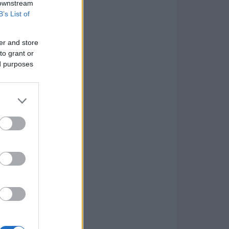
 downstream
B’s List of
er and store
to grant or
ed purposes