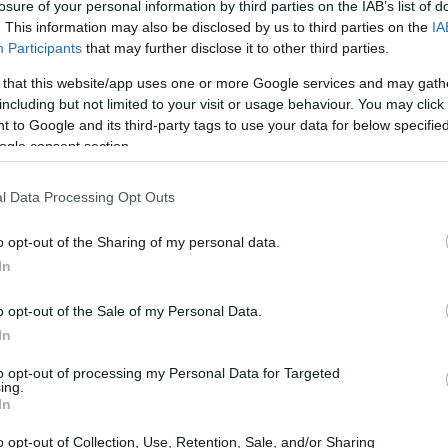
losure of your personal information by third parties on the IAB’s list of
. This information may also be disclosed by us to third parties on the
IA
Participants
that may further disclose it to other third parties.
 that this website/app uses one or more Google services and may gath
including but not limited to your visit or usage behaviour. You may click 
 to Google and its third-party tags to use your data for below specifi
ogle consent section.
l Data Processing Opt Outs
e mostró imbatible, manteniendo el liderato con
o opt-out of the Sharing of my personal data.
 A pesar de los numerosos incidentes que
In
de pista de
Lance Stroll
y
Charles Leclerc
el
calma y aprovechar cada oportunidad para
o opt-out of the Sale of my Personal Data.
In
to opt-out of processing my Personal Data for Targeted
ing.
y una victoria impecable
In
o opt-out of Collection, Use, Retention, Sale, and/or Sharing