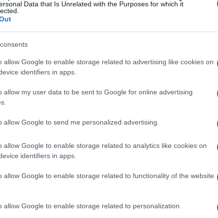
n
start
caótico, donde
Max Verstappen
ersonal Data that Is Unrelated with the Purposes for which it
lected.
 un problema en la salida. Sin embargo, fue en
Out
rera se volvió realmente emocionante. Las
n de la
consents
safety car
alteraron el ritmo de la
arse a cada situación con una frialdad
o allow Google to enable storage related to advertising like cookies on
evice identifiers in apps.
o allow my user data to be sent to Google for online advertising
la salida del
safety car
que obligó a los pilotos a
s.
ser uno de sus puntos débiles en la temporada,
to allow Google to send me personalized advertising.
tría, asegurando su liderato hasta la bandera a
 su dominio en la temporada, sino que también lo
o allow Google to enable storage related to analytics like cookies on
evice identifiers in apps.
nar en el circuito monégasco.
o allow Google to enable storage related to functionality of the website
o allow Google to enable storage related to personalization.