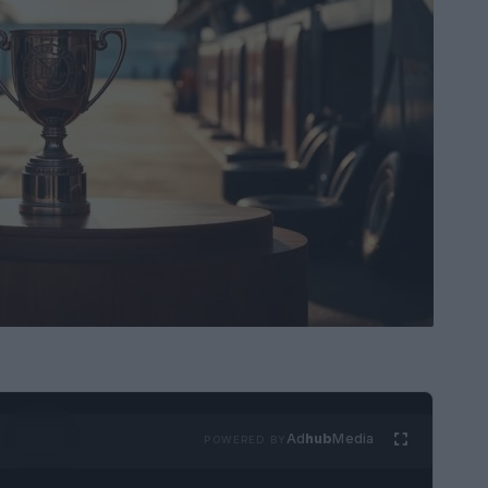
Ad
hub
Media
POWERED BY