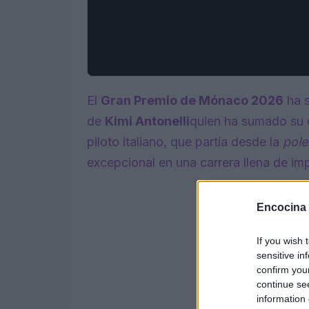
El
Gran Premio de Mónaco 2026
ha s
de
Kimi Antonelli
quien ha sumado su q
piloto italiano, que partía desde la
pole
excepcional en una carrera llena de imp
Encocina
If you wish 
sensitive in
confirm you
continue se
information 