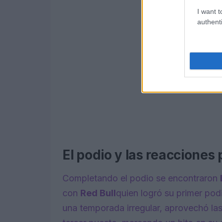
I want t
authenti
El podio y las reacciones
Completando el podio se encontraron
con
Red Bull
quien logró su primer pod
una temporada irregular, aprovechó las 