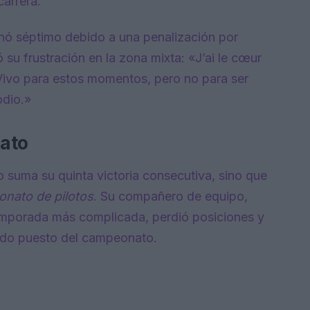
carrera.
inó séptimo debido a una penalización por
 su frustración en la zona mixta: «J’ai le cœur
Vivo para estos momentos, pero no para ser
odio.»
nato
lo suma su quinta victoria consecutiva, sino que
nato de pilotos
. Su compañero de equipo,
emporada más complicada, perdió posiciones y
ndo puesto del campeonato.