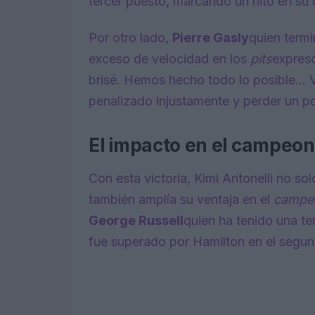
tercer puesto, marcando un hito en su 
Por otro lado,
Pierre Gasly
quien term
exceso de velocidad en los
pits
expresó
brisé. Hemos hecho todo lo posible… 
penalizado injustamente y perder un p
El impacto en el campeo
Con esta victoria, Kimi Antonelli no so
también amplía su ventaja en el
campeo
George Russell
quien ha tenido una t
fue superado por Hamilton en el segu