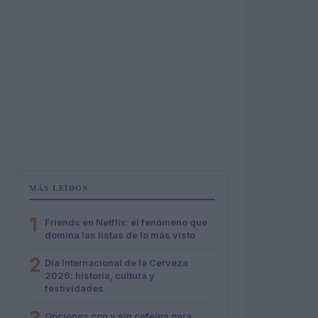
MÁS LEÍDOS
1
Friends en Netflix: el fenómeno que
domina las listas de lo más visto
2
Día Internacional de la Cerveza
2026: historia, cultura y
festividades
Opciones con y sin cafeína para