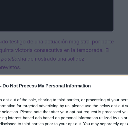
ido testigo de una actuación magistral por parte
uinta victoria consecutiva en la temporada. El
 position
ha demostrado una solidez
revistos.
 -
Do Not Process My Personal Information
to opt-out of the sale, sharing to third parties, or processing of your per
formation for targeted advertising by us, please use the below opt-out s
r selection. Please note that after your opt-out request is processed y
eing interest-based ads based on personal information utilized by us or
disclosed to third parties prior to your opt-out. You may separately opt-