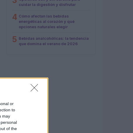
3
cuidar la digestión y disfrutar
4
Cómo afectan las bebidas
energéticas al corazón y qué
opciones naturales elegir
5
Bebidas analcohólicas: la tendencia
que domina el verano de 2026
sonal or
ection to
ou may
 personal
out of the