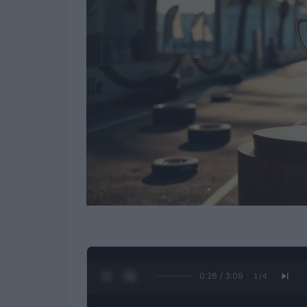
0:27 / 3:09
1
/
4