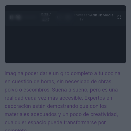
0:29 /
Ad
hub
Media
POWERED
1
/
4
4:27
BY
Imagina poder darle un giro completo a tu cocina
en cuestión de horas, sin necesidad de obras,
polvo o escombros. Suena a sueño, pero es una
realidad cada vez más accesible. Expertos en
decoración están demostrando que con los
materiales adecuados y un poco de creatividad,
cualquier espacio puede transformarse por
completo.