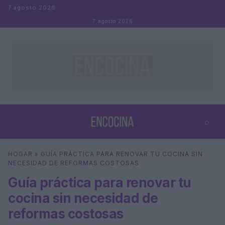
Saltar al contenido
7 agosto 2026
7 agosto 2026
⌕
×
⌕
HOGAR
»
GUÍA PRÁCTICA PARA RENOVAR TU COCINA SIN
Buscar
NECESIDAD DE REFORMAS COSTOSAS
Guía práctica para renovar tu
cocina sin necesidad de
reformas costosas