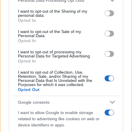
superar lo previsto.
Personal Data Processing Opt Outs
services and may gather and store information including but
not limited to your visit or usage behaviour. You may click to
I want to opt-out of the Sharing of my
personal data.
grant or deny consent to Google and its third-party tags to
Opted In
use your data for below specified purposes in below Google
AUTOR
consent section.
María Vázquez
I want to opt-out of the Sale of my
Personal Data.
María Vázquez, zaragozana de 38 años con
Opted In
gafas y mirada analítica, rememora haber
I want to opt-out of processing my
cubierto la crecida del Ebro en 2015 desde la
Personal Data for Targeted Advertising.
ribera del Actur. Afirma la necesidad de rigor
Opted In
y contexto en cada pieza; es licenciada en
Historia por la Universidad de Zaragoza y
I want to opt-out of Collection, Use,
Retention, Sale, and/or Sharing of my
mantiene una columna semanal sobre vida
Personal Data that Is Unrelated with the
urbana y políticas públicas.
Purposes for which it was collected.
Opted Out
Google consents
I want to allow Google to enable storage
related to advertising like cookies on web or
device identifiers in apps.