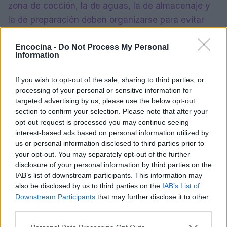
zona de cocción, la de aguas, la de almacenaje y
la de preparación deben organizarse para evitar
desplazamientos innecesarios. Además, es
Encocina -
Do Not Process My Personal
importante cuidar la ergonomía: las alturas y
Information
distancias deben adaptarse a quienes más usan la
cocina. Por ejemplo, la encimera debería estar
If you wish to opt-out of the sale, sharing to third parties, or
entre 90 y 92 cm de altura, y los pasillos deben ser
processing of your personal or sensitive information for
targeted advertising by us, please use the below opt-out
amplios para facilitar el movimiento.
section to confirm your selection. Please note that after your
opt-out request is processed you may continue seeing
Revisar las instalaciones eléctricas, la iluminación
interest-based ads based on personal information utilized by
y la extracción de humos es otro aspecto
us or personal information disclosed to third parties prior to
your opt-out. You may separately opt-out of the further
fundamental. Estas instalaciones deben ser
disclosure of your personal information by third parties on the
seguras y eficientes para garantizar un espacio
IAB’s list of downstream participants. This information may
cómodo y funcional. Según la AMC, es importante
also be disclosed by us to third parties on the
IAB’s List of
Downstream Participants
that may further disclose it to other
reservar entre un 10 y un 15% del presupuesto
third parties.
para imprevistos, ya que las reformas suelen
Please note that this website/app uses one or more Google