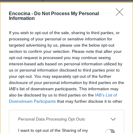
mundial, convirtiéndolo en un referente en la
Encocina -
Do Not Process My Personal
cocina contemporánea. Además, su filosofía de
Information
experimentar y desafiar las normas ha inspirado a
muchos a explorar la creatividad en la cocina,
If you wish to opt-out of the sale, sharing to third parties, or
processing of your personal or sensitive information for
llevando la gastronomía a nuevas alturas.
targeted advertising by us, please use the below opt-out
section to confirm your selection. Please note that after your
La popularidad de Adrià ha trascendido el ámbito
opt-out request is processed you may continue seeing
culinario, llegando incluso a ser objeto de parodias
interest-based ads based on personal information utilized by
en programas de televisión y comedia, lo que
us or personal information disclosed to third parties prior to
your opt-out. You may separately opt-out of the further
demuestra su impacto en la cultura popular. A
disclosure of your personal information by third parties on the
medida que el mundo de la gastronomía continúa
IAB’s list of downstream participants. This information may
evolucionando, la influencia de Ferran Adrià
also be disclosed by us to third parties on the
IAB’s List of
Downstream Participants
that may further disclose it to other
seguirá siendo un punto de referencia para futuros
third parties.
cocineros y amantes de la buena mesa.
Please note that this website/app uses one or more Google
Personal Data Processing Opt Outs
services and may gather and store information including but
not limited to your visit or usage behaviour. You may click to
I want to opt-out of the Sharing of my