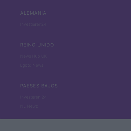
ALEMANIA
Investieren24
REINO UNIDO
News Hub UK
Lgbtq News
PAESES BAJOS
Investeren 24
NL Newz