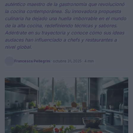
auténtico maestro de la gastronomía que revolucionó
la cocina contemporánea. Su innovadora propuesta
culinaria ha dejado una huella imborrable en el mundo
de la alta cocina, redefiniendo técnicas y sabores.
Adéntrate en su trayectoria y conoce cómo sus ideas
audaces han influenciado a chefs y restaurantes a
nivel global.
Francesca Pellegrini
·
octubre 31, 2025
· 4 min