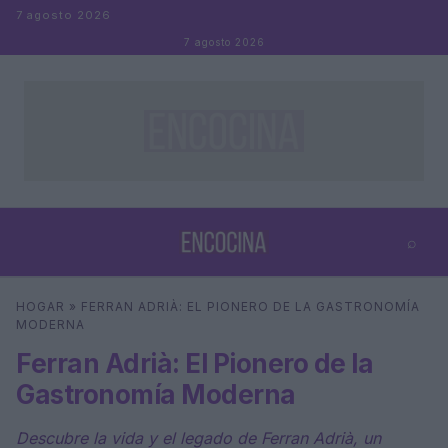
Saltar al contenido
7 agosto 2026
7 agosto 2026
⌕
×
⌕
HOGAR
»
FERRAN ADRIÀ: EL PIONERO DE LA GASTRONOMÍA
Buscar
MODERNA
Ferran Adrià: El Pionero de la
Gastronomía Moderna
Descubre la vida y el legado de Ferran Adrià, un