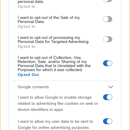
personal data.
AUTOR
grant or deny consent to Google and its third-party tags to
Opted In
Francesca Pellegrini
use your data for below specified purposes in below Google
consent section.
I want to opt-out of the Sale of my
Francesca Pellegrini obtuvo documentos
Personal Data.
sobre la rehabilitación de un barrio romano
Opted In
tras una serie de solicitudes de acceso a
expedientes, defendiendo una línea editorial
I want to opt-out of processing my
Personal Data for Targeted Advertising.
orientada al impacto social. Periodista
Opted In
generalista, guarda en un cajón anotaciones
de un viejo archivo de la Vía Apia.
I want to opt-out of Collection, Use,
Retention, Sale, and/or Sharing of my
Personal Data that Is Unrelated with the
Purposes for which it was collected.
Opted Out
Google consents
I want to allow Google to enable storage
related to advertising like cookies on web or
device identifiers in apps.
I want to allow my user data to be sent to
Google for online advertising purposes.