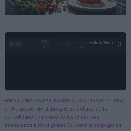
0:26 /
Ad
hub
Media
POWERED
1
/
4
4:27
BY
Ferran Adrià Acosta, nacido el 14 de mayo de 1962
en Hospitalet de Llobregat, Barcelona, se ha
consolidado como uno de los chefs más
destacados a nivel global. Su carrera despegó en