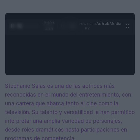
0:29 /
Ad
hub
Media
POWERED
1
/
4
3:19
BY
Stephanie Salas es una de las actrices más
reconocidas en el mundo del entretenimiento, con
una carrera que abarca tanto el cine como la
televisión. Su talento y versatilidad le han permitido
interpretar una amplia variedad de personajes,
desde roles dramáticos hasta participaciones en
programas de competencia.