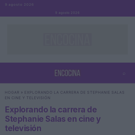
Saltar al contenido
9 agosto 2026
9 agosto 2026
⌕
×
⌕
HOGAR
»
EXPLORANDO LA CARRERA DE STEPHANIE SALAS
Buscar
EN CINE Y TELEVISIÓN
Explorando la carrera de
Stephanie Salas en cine y
televisión