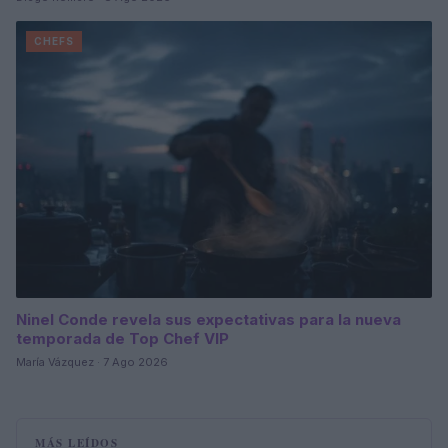
CHEFS
Ninel Conde revela sus expectativas para la nueva
temporada de Top Chef VIP
María Vázquez · 7 Ago 2026
MÁS LEÍDOS