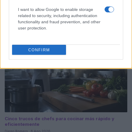
I want to allow Google to enable storage
Evento de panadería en CDMX reúne a chefs
related to security, including authentication
internacionales y novedades del sector
functionality and fraud prevention, and other
Lucía Fernández · 8 Ago 2026
user protection.
CHEFS
CONFIRM
Cinco trucos de chefs para cocinar más rápido y
eficientemente
Diego Romero · 8 Ago 2026