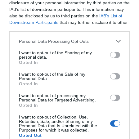
disclosure of your personal information by third parties on the
Andrés Navarro lleva diez años evaluando
IAB’s list of downstream participants. This information may
restaurantes y producto en España, con
also be disclosed by us to third parties on the
IAB’s List of
atención a la procedencia y el respeto por las
Downstream Participants
that may further disclose it to other
tradiciones regionales.
third parties.
Please note that this website/app uses one or more Google
Personal Data Processing Opt Outs
services and may gather and store information including but
not limited to your visit or usage behaviour. You may click to
I want to opt-out of the Sharing of my
personal data.
grant or deny consent to Google and its third-party tags to
Opted In
use your data for below specified purposes in below Google
consent section.
I want to opt-out of the Sale of my
Personal Data.
Opted In
I want to opt-out of processing my
Personal Data for Targeted Advertising.
Opted In
I want to opt-out of Collection, Use,
Retention, Sale, and/or Sharing of my
Personal Data that Is Unrelated with the
Purposes for which it was collected.
Opted Out