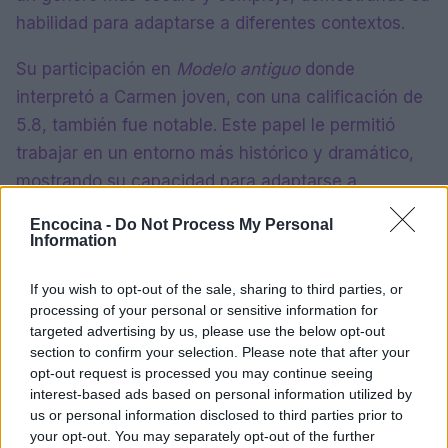
habilidad para adaptarse a diferentes contextos.
Su participación en
Modelo antiguo
donde
interpretó a Carmen joven, con una calificación de
5.8, también fue notable. Este papel le permitió
trabajar en un entorno más histórico y dramático,
mostrando su capacidad para adaptarse a
diferentes épocas y estilos.
Encocina -
Do Not Process My Personal
Information
Aunque algunas de sus participaciones, como en la
película
Goy
no tienen calificación, cada proyecto
If you wish to opt-out of the sale, sharing to third parties, or
ha contribuido a su crecimiento profesional y a su
processing of your personal or sensitive information for
targeted advertising by us, please use the below opt-out
consolidación como una actriz versátil y talentosa.
section to confirm your selection. Please note that after your
opt-out request is processed you may continue seeing
interest-based ads based on personal information utilized by
us or personal information disclosed to third parties prior to
AUTOR
your opt-out. You may separately opt-out of the further
Andrés Navarro