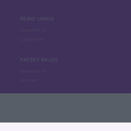
REINO UNIDO
News Hub UK
Lgbtq News
PAESES BAJOS
Investeren 24
NL Newz