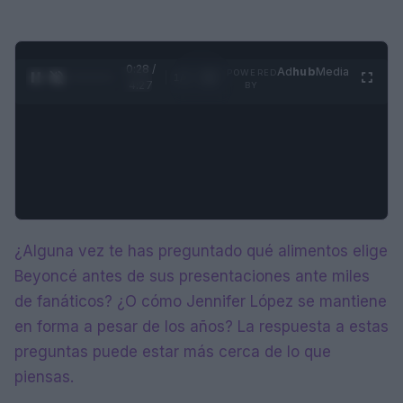
0:29 /
Ad
hub
Media
POWERED
1
/
4
4:27
BY
¿Alguna vez te has preguntado qué alimentos elige
Beyoncé antes de sus presentaciones ante miles
de fanáticos? ¿O cómo Jennifer López se mantiene
en forma a pesar de los años? La respuesta a estas
preguntas puede estar más cerca de lo que
piensas.