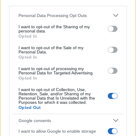
third parties.
convierte en un
factor determinante
para mantener
su salud física y mental, especialmente durante
Please note that this website/app uses one or more Google
Personal Data Processing Opt Outs
services and may gather and store information including but
giras agotadoras o grabaciones que se extienden
not limited to your visit or usage behaviour. You may click to
I want to opt-out of the Sharing of my
por horas.2
personal data.
grant or deny consent to Google and its third-party tags to
Opted In
use your data for below specified purposes in below Google
consent section.
I want to opt-out of the Sale of my
Personal Data.
AUTOR
Opted In
Beatrice Faggin
I want to opt-out of processing my
Beatrice Faggin obtuvo documentos oficiales
Personal Data for Targeted Advertising.
sobre una licitación tras una semana de
Opted In
acceso a los registros; es redactora de desk
I want to opt-out of Collection, Use,
que construye reportajes investigativos y
Retention, Sale, and/or Sharing of my
coordina el fact-checking interno. Genovesa
Personal Data that Is Unrelated with the
Purposes for which it was collected.
de nacimiento, mantiene una base de datos
Opted Out
personal de contratos públicos consultable
en la redacción.
Google consents
I want to allow Google to enable storage