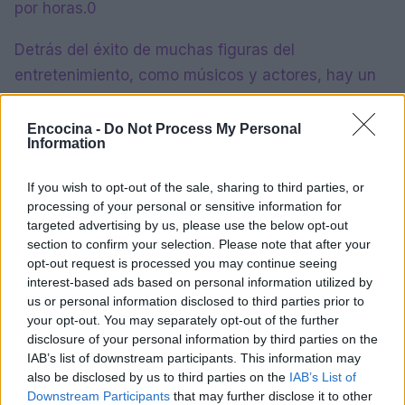
por horas.0
Detrás del éxito de muchas figuras del
entretenimiento, como músicos y actores, hay un
chef privado
que se encarga de diseñar cada
plato con una atención minuciosa. Esto no es
Encocina -
Do Not Process My Personal
Information
simplemente un lujo; en muchos casos, se
convierte en un
factor determinante
para mantener
If you wish to opt-out of the sale, sharing to third parties, or
su salud física y mental, especialmente durante
processing of your personal or sensitive information for
giras agotadoras o grabaciones que se extienden
targeted advertising by us, please use the below opt-out
section to confirm your selection. Please note that after your
por horas.1
opt-out request is processed you may continue seeing
interest-based ads based on personal information utilized by
Detrás del éxito de muchas figuras del
us or personal information disclosed to third parties prior to
entretenimiento, como músicos y actores, hay un
your opt-out. You may separately opt-out of the further
disclosure of your personal information by third parties on the
chef privado
que se encarga de diseñar cada
IAB’s list of downstream participants. This information may
plato con una atención minuciosa. Esto no es
also be disclosed by us to third parties on the
IAB’s List of
simplemente un lujo; en muchos casos, se
Downstream Participants
that may further disclose it to other