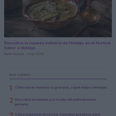
Descubre la riqueza culinaria de Hidalgo en el festival
Sabor a Hidalgo
María Vázquez · 2 Ago 2026
MÁS LEÍDOS
1
Cómo hacer madurar la granada, sigue estos consejos
2
Descubre la historia y la receta del pollo broaster
peruano
3
Cómo organizar la cocina: consejos prácticos para