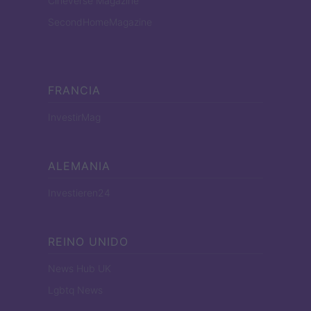
Cineverse Magazine
SecondHomeMagazine
FRANCIA
InvestirMag
ALEMANIA
Investieren24
REINO UNIDO
News Hub UK
Lgbtq News