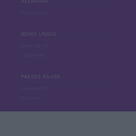
ALEMANIA
Investieren24
REINO UNIDO
News Hub UK
Lgbtq News
PAESES BAJOS
Investeren 24
NL Newz