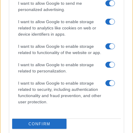
I want to allow Google to send me
personalized advertising.
Técnicas de Jordi Cruz para potenciar el sabor de
I want to allow Google to enable storage
zanahorias, pimientos y caldos
related to analytics like cookies on web or
María Vázquez · 10 Ago 2026
device identifiers in apps.
SALUD Y ALIMENTACIÓN
I want to allow Google to enable storage
related to functionality of the website or app.
I want to allow Google to enable storage
related to personalization.
I want to allow Google to enable storage
related to security, including authentication
functionality and fraud prevention, and other
user protection.
CONFIRM
Explorando las similitudes y diferencias entre la