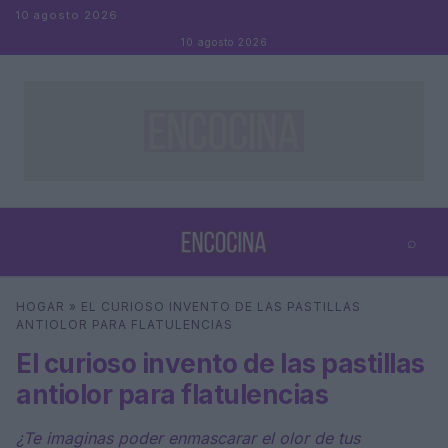
Saltar al contenido
10 agosto 2026
10 agosto 2026
⌕
×
⌕
HOGAR
»
EL CURIOSO INVENTO DE LAS PASTILLAS
Buscar
ANTIOLOR PARA FLATULENCIAS
El curioso invento de las pastillas
antiolor para flatulencias
¿Te imaginas poder enmascarar el olor de tus