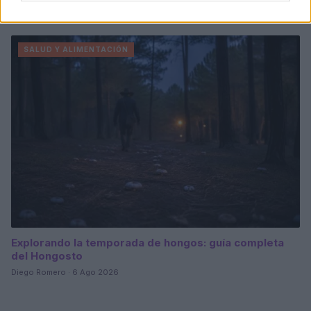
gastronomía peruana y ecuatoriana
Lucía Fernández · 6 Ago 2026
SALUD Y ALIMENTACIÓN
Explorando la temporada de hongos: guía completa
del Hongosto
Diego Romero · 6 Ago 2026