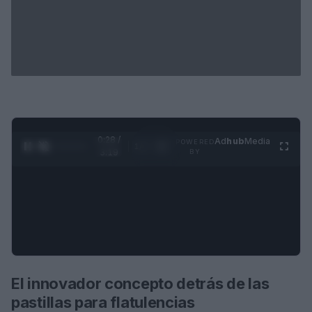
0:28 /
Ad
hub
Media
POWERED
1
/
4
3:19
BY
El innovador concepto detrás de las
pastillas para flatulencias