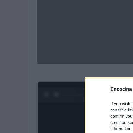
Encocina
0:27 / 3:55
1
/
4
If you wish 
sensitive in
confirm you
continue se
information 