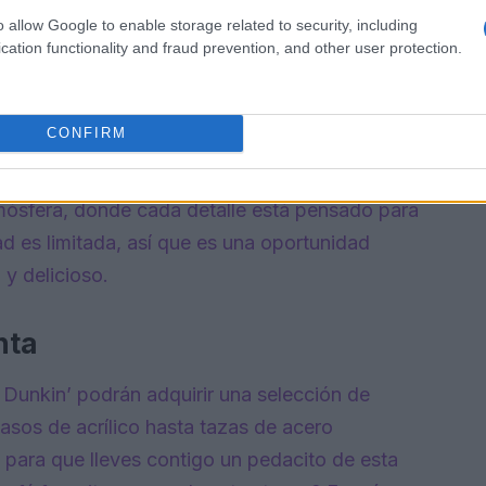
o allow Google to enable storage related to security, including
cation functionality and fraud prevention, and other user protection.
iendas
 real, Dunkin’ ha preparado una sorpresa para
CONFIRM
 país, se ofrecerán donas individuales en bolsas
 Imagínate, al entrar a tu tienda Dunkin’
atmósfera, donde cada detalle está pensado para
dad es limitada, así que es una oportunidad
 y delicioso.
nta
 Dunkin’ podrán adquirir una selección de
asos de acrílico hasta tazas de acero
o para que lleves contigo un pedacito de esta