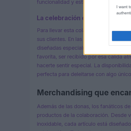
funcionalidad y estilo?
I want t
authenti
La celebración empieza en las t
Para llevar esta colaboración a la vida
sus clientes. En las tiendas de todo el
diseñadas especialmente para el evento.
favorita, ser recibido por esa cálida 
hacerte sentir especial. La disponibili
perfecta para deleitarse con algo único
Merchandising que enca
Además de las donas, los fanáticos de
productos de la colaboración. Desde v
inoxidable, cada artículo está diseñad