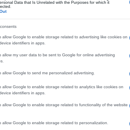
ersonal Data that Is Unrelated with the Purposes for which it
lected.
Out
consents
o allow Google to enable storage related to advertising like cookies on
evice identifiers in apps.
o allow my user data to be sent to Google for online advertising
s.
pierta los sentidos
to allow Google to send me personalized advertising.
 entre el café y las donas, es un homenaje a los
o allow Google to enable storage related to analytics like cookies on
legancia y frescura, los productos diseñados
evice identifiers in apps.
va dimensión a la experiencia de disfrutar de
o allow Google to enable storage related to functionality of the website
adas hasta artículos de merch que reflejan el
na invitación a compartir momentos especiales
resistirse a un regalo que combina
o allow Google to enable storage related to personalization.