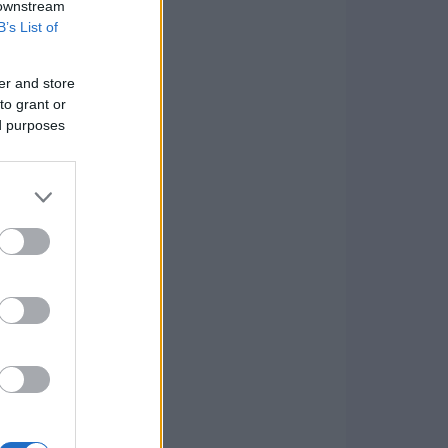
 downstream
B’s List of
er and store
to grant or
ed purposes