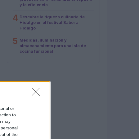
y la eficiencia
4
Descubre la riqueza culinaria de
Hidalgo en el festival Sabor a
Hidalgo
5
Medidas, iluminación y
almacenamiento para una isla de
cocina funcional
sonal or
ection to
ou may
 personal
out of the