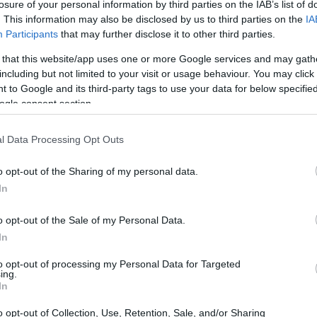
losure of your personal information by third parties on the IAB’s list of
. This information may also be disclosed by us to third parties on the
IA
Participants
that may further disclose it to other third parties.
oma envolvente del café recién hecho y la dulce
 that this website/app uses one or more Google services and may gath
 el espíritu del Día Nacional de la Dona, un
including but not limited to your visit or usage behaviour. You may click 
pequeños placeres de la vida. Este año, Dunkin’
 to Google and its third-party tags to use your data for below specifi
ogle consent section.
al asociarse con Stoney Clover Lane, una marca
diseños vibrantes y personalizados. Juntos,
l Data Processing Opt Outs
o solo celebra el sabor, sino también el estilo y
o opt-out of the Sharing of my personal data.
In
o opt-out of the Sale of my Personal Data.
In
to opt-out of processing my Personal Data for Targeted
ing.
In
o opt-out of Collection, Use, Retention, Sale, and/or Sharing