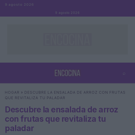
Saltar al contenido
9 agosto 2026
9 agosto 2026
⌕
×
⌕
HOGAR
»
DESCUBRE LA ENSALADA DE ARROZ CON FRUTAS
Buscar
QUE REVITALIZA TU PALADAR
Descubre la ensalada de arroz
con frutas que revitaliza tu
paladar