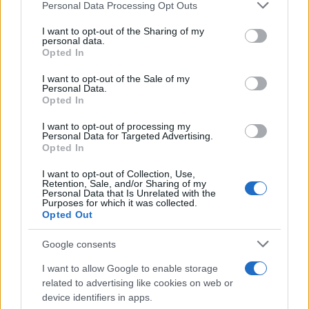
Please note that this website/app uses one or more Google
Personal Data Processing Opt Outs
services and may gather and store information including but
not limited to your visit or usage behaviour. You may click to
I want to opt-out of the Sharing of my
personal data.
grant or deny consent to Google and its third-party tags to
Opted In
use your data for below specified purposes in below Google
consent section.
I want to opt-out of the Sale of my
Personal Data.
Opted In
I want to opt-out of processing my
Personal Data for Targeted Advertising.
Opted In
I want to opt-out of Collection, Use,
Retention, Sale, and/or Sharing of my
Personal Data that Is Unrelated with the
Purposes for which it was collected.
Opted Out
Sigue leyendo
Google consents
I want to allow Google to enable storage
SALUD Y ALIMENTACIÓN
related to advertising like cookies on web or
device identifiers in apps.