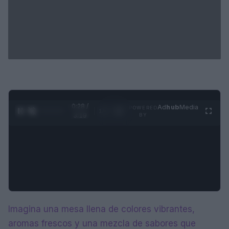
0:28 /
Ad
hub
Media
POWERED
1
/
4
3:19
BY
Imagina una mesa llena de colores vibrantes,
aromas frescos y una mezcla de sabores que