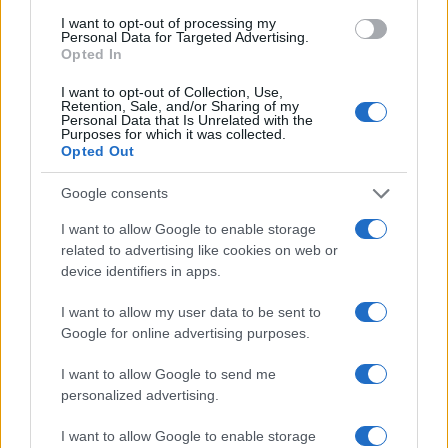
I want to opt-out of processing my
Sigue leyendo
Personal Data for Targeted Advertising.
Opted In
I want to opt-out of Collection, Use,
CONSEJOS DE COCINA
Retention, Sale, and/or Sharing of my
Personal Data that Is Unrelated with the
Purposes for which it was collected.
Opted Out
Google consents
I want to allow Google to enable storage
related to advertising like cookies on web or
device identifiers in apps.
I want to allow my user data to be sent to
Google for online advertising purposes.
Medidas, iluminación y almacenamiento para una isla
I want to allow Google to send me
de cocina funcional
personalized advertising.
Lucía Fernández · 3 Ago 2026
I want to allow Google to enable storage