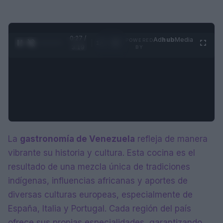
0:28 /
Ad
hub
Media
POWERED
1
/
4
3:19
BY
La
gastronomía de Venezuela
refleja de manera
vibrante su historia y cultura. Esta cocina es el
resultado de una mezcla única de tradiciones
indígenas, influencias africanas y aportes de
diversas culturas europeas, especialmente de
España, Italia y Portugal. Cada región del país
ofrece sus propias especialidades, garantizando