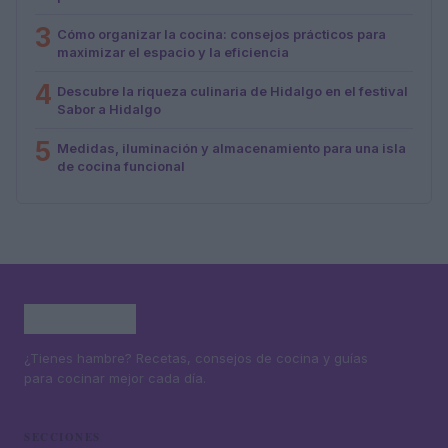
3
Cómo organizar la cocina: consejos prácticos para
maximizar el espacio y la eficiencia
4
Descubre la riqueza culinaria de Hidalgo en el festival
Sabor a Hidalgo
5
Medidas, iluminación y almacenamiento para una isla
de cocina funcional
¿Tienes hambre? Recetas, consejos de cocina y guías
para cocinar mejor cada día.
SECCIONES