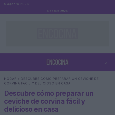
Saltar al contenido
6 agosto 2026
6 agosto 2026
⌕
×
⌕
HOGAR
»
DESCUBRE CÓMO PREPARAR UN CEVICHE DE
Buscar
CORVINA FÁCIL Y DELICIOSO EN CASA
Descubre cómo preparar un
ceviche de corvina fácil y
delicioso en casa