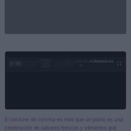
0:28 /
Ad
hub
Media
POWERED
1
/
4
4:27
BY
El ceviche de corvina es más que un plato; es una
celebración de sabores frescos y vibrantes que