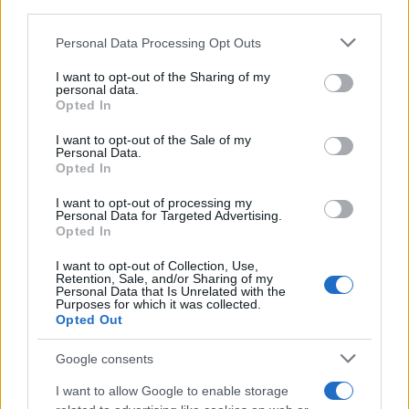
third parties.
Please note that this website/app uses one or more Google
Personal Data Processing Opt Outs
services and may gather and store information including but
not limited to your visit or usage behaviour. You may click to
I want to opt-out of the Sharing of my
personal data.
grant or deny consent to Google and its third-party tags to
Opted In
use your data for below specified purposes in below Google
consent section.
I want to opt-out of the Sale of my
Personal Data.
Opted In
I want to opt-out of processing my
Personal Data for Targeted Advertising.
Opted In
I want to opt-out of Collection, Use,
Retention, Sale, and/or Sharing of my
Personal Data that Is Unrelated with the
Purposes for which it was collected.
Opted Out
Google consents
Sigue leyendo
I want to allow Google to enable storage