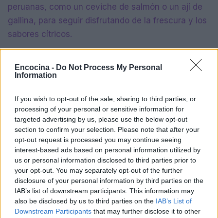
peruanas, como un ceviche de salmón o un ají de
gallina, para seguir disfrutando de la frescura y los
sabores cítricos.
Recuerda que cocinar es una forma de expresar
Encocina -
Do Not Process My Personal
amor, creatividad y compartir momentos únicos.
Information
Permítete disfrutar del proceso y de los sabores
que la cocina tiene para ofrecer. Al final del día,
If you wish to opt-out of the sale, sharing to third parties, or
processing of your personal or sensitive information for
cada bocado de ceviche es un recordatorio de que
targeted advertising by us, please use the below opt-out
la simplicidad a menudo es la clave de la felicidad.
section to confirm your selection. Please note that after your
opt-out request is processed you may continue seeing
interest-based ads based on personal information utilized by
us or personal information disclosed to third parties prior to
AUTOR
your opt-out. You may separately opt-out of the further
staff
disclosure of your personal information by third parties on the
IAB’s list of downstream participants. This information may
also be disclosed by us to third parties on the
IAB’s List of
Downstream Participants
that may further disclose it to other