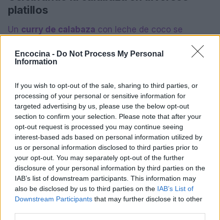
platillos
Un
curry de calabaza
con leche de coco se
presenta como una opción perfecta. Ofrece una
Encocina -
Do Not Process My Personal
textura cremosa, especias aromáticas y un giro
Information
exótico, asegurando que será del agrado de toda la
familia. Además de ser delicioso, es sencillo de
If you wish to opt-out of the sale, sharing to third parties, or
processing of your personal or sensitive information for
preparar, convirtiéndolo en una excelente elección
targeted advertising by us, please use the below opt-out
para las noches ocupadas de la semana.1
section to confirm your selection. Please note that after your
opt-out request is processed you may continue seeing
Un
curry de calabaza
con leche de coco se
interest-based ads based on personal information utilized by
presenta como una opción perfecta. Ofrece una
us or personal information disclosed to third parties prior to
your opt-out. You may separately opt-out of the further
textura cremosa, especias aromáticas y un giro
disclosure of your personal information by third parties on the
exótico, asegurando que será del agrado de toda la
IAB’s list of downstream participants. This information may
familia. Además de ser delicioso, es sencillo de
also be disclosed by us to third parties on the
IAB’s List of
Downstream Participants
that may further disclose it to other
preparar, convirtiéndolo en una excelente elección
third parties.
para las noches ocupadas de la semana.2