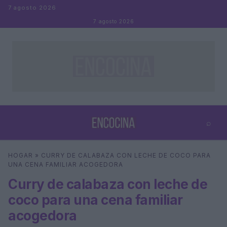
Saltar al contenido
7 agosto 2026
7 agosto 2026
⌕
×
⌕
HOGAR
»
CURRY DE CALABAZA CON LECHE DE COCO PARA
Buscar
UNA CENA FAMILIAR ACOGEDORA
Curry de calabaza con leche de
coco para una cena familiar
acogedora