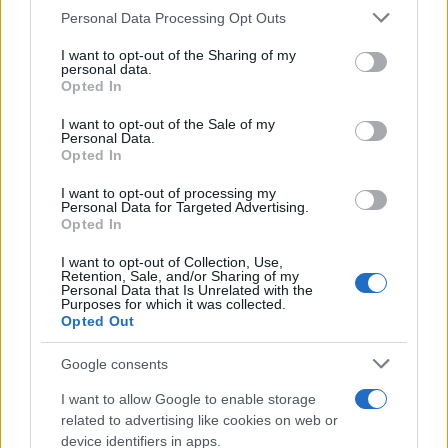
Please note that this website/app uses one or more Google
Personal Data Processing Opt Outs
services and may gather and store information including but
Un
curry de calabaza
con leche de coco se
not limited to your visit or usage behaviour. You may click to
I want to opt-out of the Sharing of my
presenta como una opción perfecta. Ofrece una
personal data.
grant or deny consent to Google and its third-party tags to
Opted In
textura cremosa, especias aromáticas y un giro
use your data for below specified purposes in below Google
consent section.
exótico, asegurando que será del agrado de toda la
I want to opt-out of the Sale of my
Personal Data.
familia. Además de ser delicioso, es sencillo de
Opted In
preparar, convirtiéndolo en una excelente elección
I want to opt-out of processing my
para las noches ocupadas de la semana.3
Personal Data for Targeted Advertising.
Opted In
I want to opt-out of Collection, Use,
Retention, Sale, and/or Sharing of my
Personal Data that Is Unrelated with the
AUTOR
Purposes for which it was collected.
staff
Opted Out
Google consents
I want to allow Google to enable storage
related to advertising like cookies on web or
device identifiers in apps.