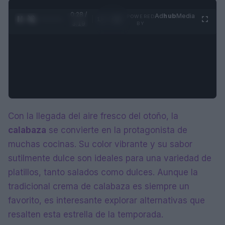
0:29 /
Ad
hub
Media
POWERED
1
/
4
3:19
BY
Con la llegada del aire fresco del otoño, la
calabaza
se convierte en la protagonista de
muchas cocinas. Su color vibrante y su sabor
sutilmente dulce son ideales para una variedad de
platillos, tanto salados como dulces. Aunque la
tradicional crema de calabaza es siempre un
favorito, es interesante explorar alternativas que
resalten esta estrella de la temporada.