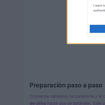
I want t
authenti
Preparación paso a paso
Comienza salteando la zanahoria y el 
de oliva
hasta que se ablanden. Este p