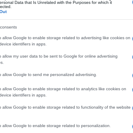
ersonal Data that Is Unrelated with the Purposes for which it
 disfrutar de las croquetas?
lected.
Out
troducidos a los bebés a partir de los seis
consents
l
BLW
y puedan manejar texturas suaves. Es
o allow Google to enable storage related to advertising like cookies on
quetas no contengan sal añadida ni trozos
evice identifiers in apps.
go de asfixia.
o allow my user data to be sent to Google for online advertising
s.
to allow Google to send me personalized advertising.
 pollo y verduras, reúne los siguientes
orias ralladas, calabacín, un poco de aceite de
o allow Google to enable storage related to analytics like cookies on
allado o copos de maíz triturados para rebozar.
evice identifiers in apps.
ormar un relleno húmedo y sabroso que a los
o allow Google to enable storage related to functionality of the website
o allow Google to enable storage related to personalization.