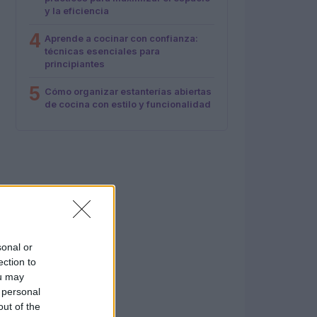
y la eficiencia
4
Aprende a cocinar con confianza:
técnicas esenciales para
principiantes
5
Cómo organizar estanterías abiertas
de cocina con estilo y funcionalidad
sonal or
ection to
ou may
 personal
out of the