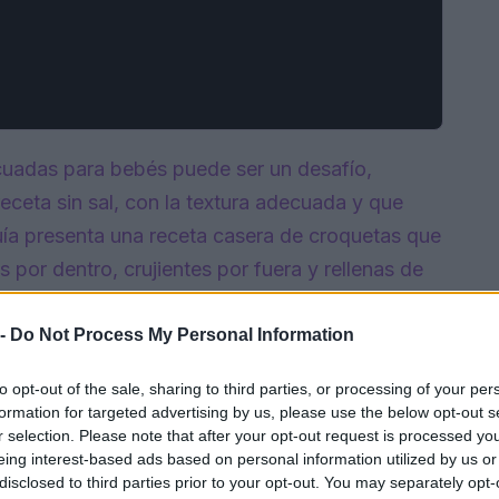
uadas para bebés puede ser un desafío,
eta sin sal, con la textura adecuada y que
guía presenta una receta casera de croquetas que
 por dentro, crujientes por fuera y rellenas de
o que los más pequeños obtengan los nutrientes
 -
Do Not Process My Personal Information
to opt-out of the sale, sharing to third parties, or processing of your per
formation for targeted advertising by us, please use the below opt-out s
r selection. Please note that after your opt-out request is processed y
eing interest-based ads based on personal information utilized by us or
disclosed to third parties prior to your opt-out. You may separately opt-