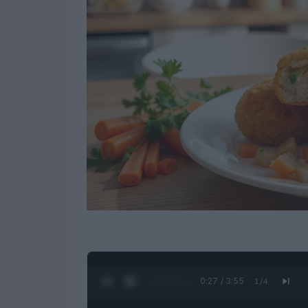
0:28 / 3:55
1
/
4