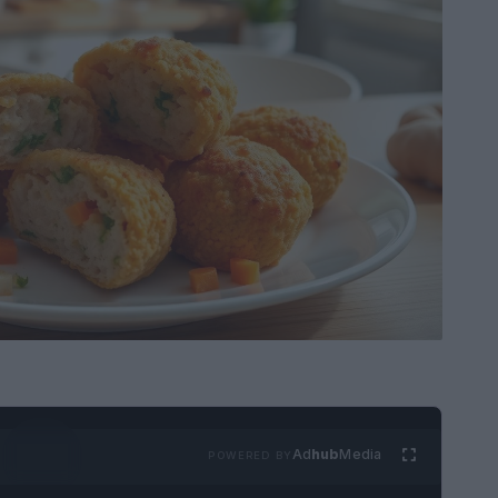
Ad
hub
Media
POWERED BY