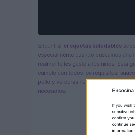
Encontrar
croquetas saludables
adec
especialmente cuando buscamos una rec
realmente les guste a los niños. Esta 
cumple con todos los requisitos: suaves
pollo y verduras nutritivas, asegurand
necesarios.
Encocina
If you wish 
sensitive in
confirm you
continue se
information 