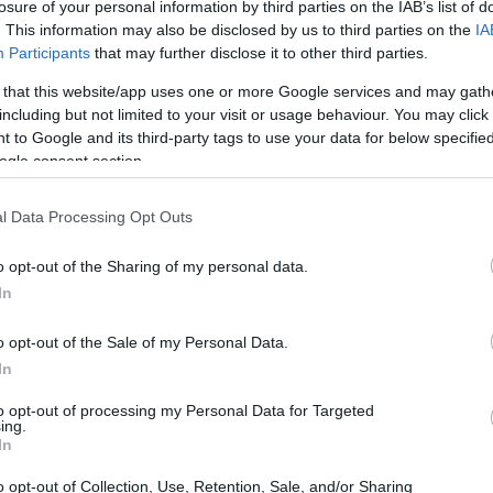
losure of your personal information by third parties on the IAB’s list of
. This information may also be disclosed by us to third parties on the
IA
Participants
that may further disclose it to other third parties.
 that this website/app uses one or more Google services and may gath
including but not limited to your visit or usage behaviour. You may click 
 to Google and its third-party tags to use your data for below specifi
ogle consent section.
l Data Processing Opt Outs
o opt-out of the Sharing of my personal data.
In
e pollo en un formato de
alimentación
o opt-out of the Sale of my Personal Data.
dolas más grandes que las versiones
In
agarrar por las manitas. Al optar por hornear o
to opt-out of processing my Personal Data for Targeted
os la fritura excesiva, resultando en una opción
ing.
In
o opt-out of Collection, Use, Retention, Sale, and/or Sharing