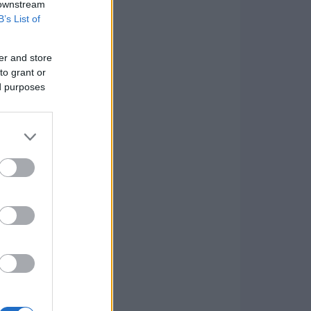
 downstream
B’s List of
er and store
to grant or
ed purposes