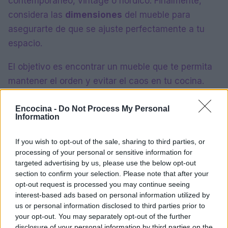
contemporáneo, vintage o nórdico. Finalmente,
considera las
dimensiones
del mueble para
asegurarte de que se ajuste perfectamente a tu
espacio.
El objetivo es encontrar un mueble que te permita
mantener el orden y evitar el caos en tu cocina.
Con las soluciones adecuadas, puedes transformar
tu espacio en un área funcional y estéticamente
Encocina -
Do Not Process My Personal
Information
agradable.
If you wish to opt-out of the sale, sharing to third parties, or
processing of your personal or sensitive information for
targeted advertising by us, please use the below opt-out
AUTOR
section to confirm your selection. Please note that after your
María Vázquez
opt-out request is processed you may continue seeing
María Vázquez, zaragozana de 38 años con
interest-based ads based on personal information utilized by
gafas y mirada analítica, rememora haber
us or personal information disclosed to third parties prior to
cubierto la crecida del Ebro en 2015 desde la
your opt-out. You may separately opt-out of the further
ribera del Actur. Afirma la necesidad de rigor
disclosure of your personal information by third parties on the