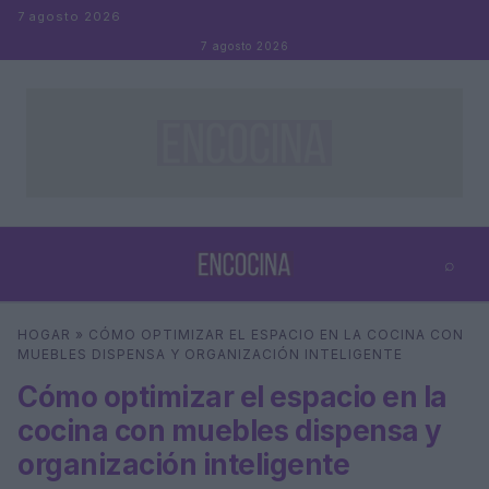
Saltar al contenido
7 agosto 2026
7 agosto 2026
⌕
×
⌕
HOGAR
»
CÓMO OPTIMIZAR EL ESPACIO EN LA COCINA CON
Buscar
MUEBLES DISPENSA Y ORGANIZACIÓN INTELIGENTE
Cómo optimizar el espacio en la
cocina con muebles dispensa y
organización inteligente