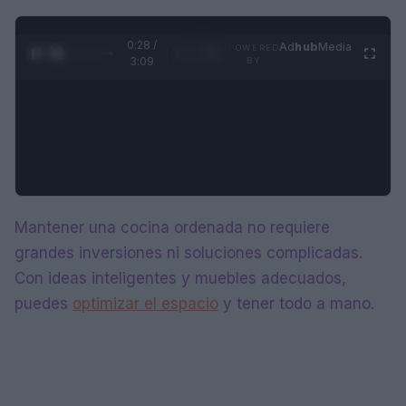
0:29 /
Ad
hub
Media
POWERED
1
/
4
3:09
BY
Mantener una cocina ordenada no requiere
grandes inversiones ni soluciones complicadas.
Con ideas inteligentes y muebles adecuados,
puedes
optimizar el espacio
y tener todo a mano.