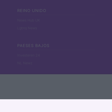
REINO UNIDO
News Hub UK
Lgbtq News
PAESES BAJOS
Investeren 24
NL Newz