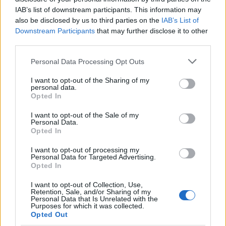
y contexto en cada pieza; es licenciada en
IAB’s list of downstream participants. This information may
Historia por la Universidad de Zaragoza y
also be disclosed by us to third parties on the
IAB’s List of
mantiene una columna semanal sobre vida
Downstream Participants
that may further disclose it to other
urbana y políticas públicas.
third parties.
Please note that this website/app uses one or more Google
Personal Data Processing Opt Outs
services and may gather and store information including but
not limited to your visit or usage behaviour. You may click to
I want to opt-out of the Sharing of my
personal data.
grant or deny consent to Google and its third-party tags to
Opted In
use your data for below specified purposes in below Google
consent section.
I want to opt-out of the Sale of my
Personal Data.
Opted In
I want to opt-out of processing my
Personal Data for Targeted Advertising.
Opted In
I want to opt-out of Collection, Use,
Retention, Sale, and/or Sharing of my
Personal Data that Is Unrelated with the
Purposes for which it was collected.
Opted Out