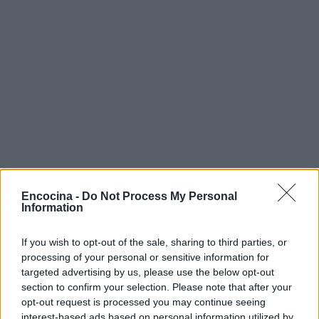
Encocina -
Do Not Process My Personal
Sigue leyendo
Information
CONSEJOS DE COCINA
If you wish to opt-out of the sale, sharing to third parties, or
processing of your personal or sensitive information for
targeted advertising by us, please use the below opt-out
section to confirm your selection. Please note that after your
opt-out request is processed you may continue seeing
interest-based ads based on personal information utilized by