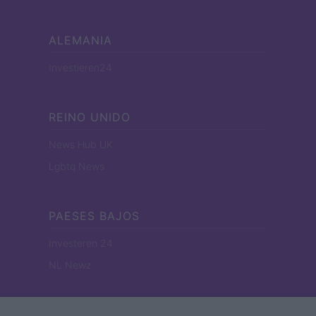
ALEMANIA
Investieren24
REINO UNIDO
News Hub UK
Lgbtq News
PAESES BAJOS
Investeren 24
NL Newz