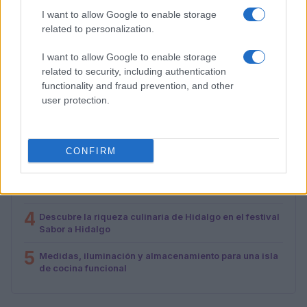
y rápidos
I want to allow Google to enable storage
Diego Romero · 3 Ago 2026
related to personalization.
I want to allow Google to enable storage
related to security, including authentication
MÁS LEÍDOS
functionality and fraud prevention, and other
user protection.
1
Cómo hacer madurar la granada, sigue estos consejos
2
Descubre la historia y la receta del pollo broaster
peruano
CONFIRM
3
Cómo organizar la cocina: consejos prácticos para
maximizar el espacio y la eficiencia
4
Descubre la riqueza culinaria de Hidalgo en el festival
Sabor a Hidalgo
5
Medidas, iluminación y almacenamiento para una isla
de cocina funcional