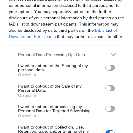
us or personal information disclosed to third parties prior to
your opt-out. You may separately opt-out of the further
disclosure of your personal information by third parties on the
IAB’s list of downstream participants. This information may
also be disclosed by us to third parties on the
IAB’s List of
Downstream Participants
that may further disclose it to other
third parties.
Recetas refrescantes con queso para el calor
Please note that this website/app uses one or more Google
Personal Data Processing Opt Outs
María Vázquez · 9 Ago 2026
services and may gather and store information including but
not limited to your visit or usage behaviour. You may click to
I want to opt-out of the Sharing of my
personal data.
CONSEJOS DE COCINA
grant or deny consent to Google and its third-party tags to
Opted In
use your data for below specified purposes in below Google
consent section.
I want to opt-out of the Sale of my
Personal Data.
Opted In
I want to opt-out of processing my
Personal Data for Targeted Advertising.
Opted In
I want to opt-out of Collection, Use,
Retention, Sale, and/or Sharing of my