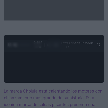
0:28 /
Ad
hub
Media
POWERED
1
/
4
3:19
BY
La marca Cholula está calentando los motores con
el lanzamiento más grande de su historia. Esta
icónica marca de salsas picantes presenta una