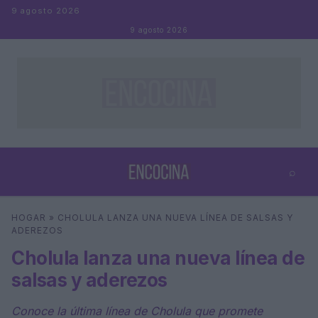
Saltar al contenido
9 agosto 2026
9 agosto 2026
⌕
×
⌕
HOGAR
»
CHOLULA LANZA UNA NUEVA LÍNEA DE SALSAS Y
Buscar
ADEREZOS
Cholula lanza una nueva línea de
salsas y aderezos
Conoce la última línea de Cholula que promete