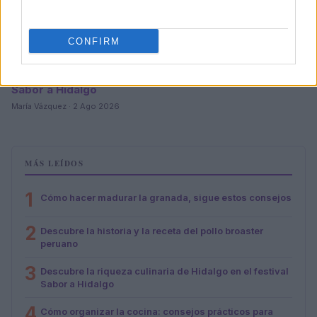
CONFIRM
Descubre la riqueza culinaria de Hidalgo en el festival
Sabor a Hidalgo
María Vázquez · 2 Ago 2026
MÁS LEÍDOS
1
Cómo hacer madurar la granada, sigue estos consejos
2
Descubre la historia y la receta del pollo broaster
peruano
3
Descubre la riqueza culinaria de Hidalgo en el festival
Sabor a Hidalgo
4
Cómo organizar la cocina: consejos prácticos para