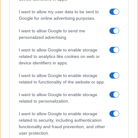
I want to allow my user data to be sent to
Google for online advertising purposes.
I want to allow Google to send me
personalized advertising.
I want to allow Google to enable storage
related to analytics like cookies on web or
Trucos de cocina tradicionales para platos deliciosos
device identifiers in apps.
y rápidos
Diego Romero · 3 Ago 2026
I want to allow Google to enable storage
related to functionality of the website or app.
CONSEJOS DE COCINA
I want to allow Google to enable storage
related to personalization.
I want to allow Google to enable storage
related to security, including authentication
functionality and fraud prevention, and other
user protection.