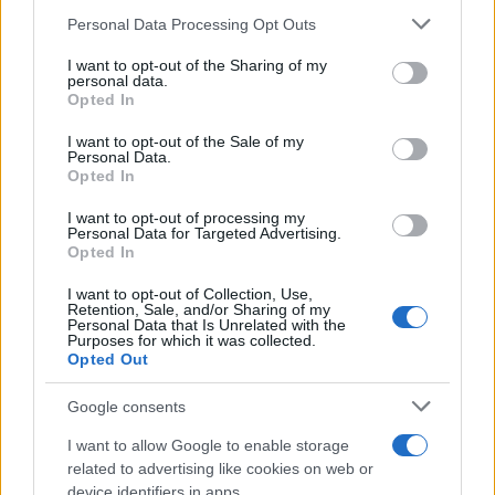
Please note that this website/app uses one or more Google
Personal Data Processing Opt Outs
services and may gather and store information including but
not limited to your visit or usage behaviour. You may click to
I want to opt-out of the Sharing of my
personal data.
grant or deny consent to Google and its third-party tags to
Opted In
use your data for below specified purposes in below Google
consent section.
I want to opt-out of the Sale of my
Personal Data.
Opted In
I want to opt-out of processing my
Personal Data for Targeted Advertising.
Opted In
I want to opt-out of Collection, Use,
Medidas, iluminación y almacenamiento para una isla
Retention, Sale, and/or Sharing of my
de cocina funcional
Personal Data that Is Unrelated with the
Purposes for which it was collected.
Lucía Fernández · 3 Ago 2026
Opted Out
CONSEJOS DE COCINA
Google consents
I want to allow Google to enable storage
related to advertising like cookies on web or
device identifiers in apps.