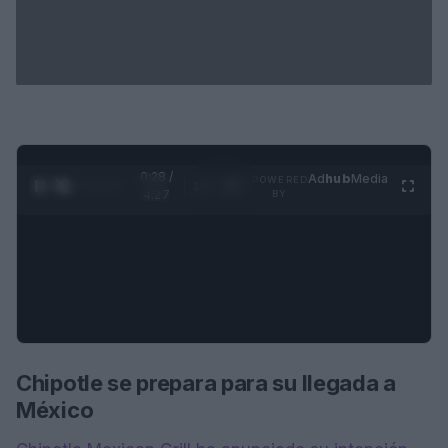
0:29 /
Ad
hub
Media
POWERED
1
/
4
4:27
BY
Chipotle se prepara para su llegada a
México