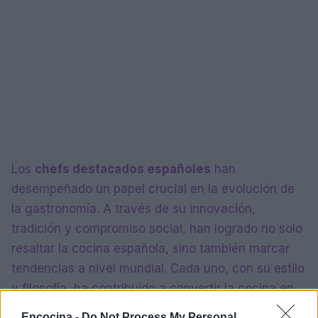
Los
chefs destacados españoles
han
desempeñado un papel crucial en la evolución de
la gastronomía. A través de su innovación,
tradición y compromiso social, han logrado no solo
resaltar la cocina española, sino también marcar
tendencias a nivel mundial. Cada uno, con su estilo
y filosofía, ha contribuido a convertir la cocina en
un espacio de creatividad y exploración, donde los
Encocina -
Do Not Process My Personal