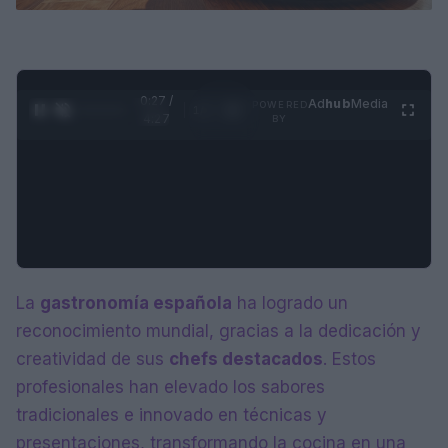
0:28 /
Ad
hub
Media
POWERED
1
/
4
4:27
BY
La
gastronomía española
ha logrado un
reconocimiento mundial, gracias a la dedicación y
creatividad de sus
chefs destacados
. Estos
profesionales han elevado los sabores
tradicionales e innovado en técnicas y
presentaciones, transformando la cocina en una