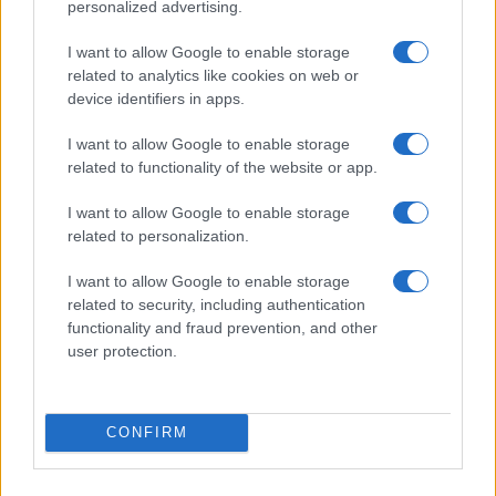
personalized advertising.
I want to allow Google to enable storage
related to analytics like cookies on web or
Recetas refrescantes con queso para el calor
device identifiers in apps.
María Vázquez · 9 Ago 2026
I want to allow Google to enable storage
CONSEJOS DE COCINA
related to functionality of the website or app.
I want to allow Google to enable storage
related to personalization.
I want to allow Google to enable storage
related to security, including authentication
functionality and fraud prevention, and other
user protection.
CONFIRM
Medidas, iluminación y almacenamiento para una isla
de cocina funcional