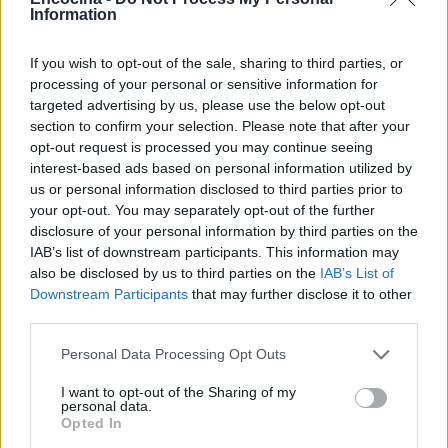
límites son constantemente desafiados.
Information
If you wish to opt-out of the sale, sharing to third parties, or
processing of your personal or sensitive information for
AUTOR
targeted advertising by us, please use the below opt-out
staff
section to confirm your selection. Please note that after your
opt-out request is processed you may continue seeing
interest-based ads based on personal information utilized by
us or personal information disclosed to third parties prior to
your opt-out. You may separately opt-out of the further
disclosure of your personal information by third parties on the
IAB’s list of downstream participants. This information may
also be disclosed by us to third parties on the
IAB’s List of
Downstream Participants
that may further disclose it to other
third parties.
Please note that this website/app uses one or more Google
Personal Data Processing Opt Outs
services and may gather and store information including but
not limited to your visit or usage behaviour. You may click to
I want to opt-out of the Sharing of my
personal data.
grant or deny consent to Google and its third-party tags to
Opted In
use your data for below specified purposes in below Google