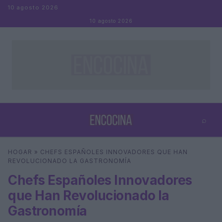
Saltar al contenido
10 agosto 2026
10 agosto 2026
⌕
×
⌕
HOGAR
»
CHEFS ESPAÑOLES INNOVADORES QUE HAN
Buscar
REVOLUCIONADO LA GASTRONOMÍA
Chefs Españoles Innovadores
que Han Revolucionado la
Gastronomía