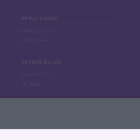
REINO UNIDO
News Hub UK
Lgbtq News
PAESES BAJOS
Investeren 24
NL Newz