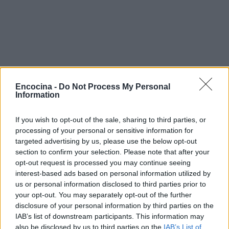
Encocina -
Do Not Process My Personal
Information
If you wish to opt-out of the sale, sharing to third parties, or
processing of your personal or sensitive information for
targeted advertising by us, please use the below opt-out
section to confirm your selection. Please note that after your
Recuerda que la cocina es un arte, y cada plato
opt-out request is processed you may continue seeing
que prepares es una oportunidad para
interest-based ads based on personal information utilized by
experimentar y disfrutar. ¡Feliz cocinado!
us or personal information disclosed to third parties prior to
your opt-out. You may separately opt-out of the further
disclosure of your personal information by third parties on the
IAB’s list of downstream participants. This information may
AUTOR
also be disclosed by us to third parties on the
IAB’s List of