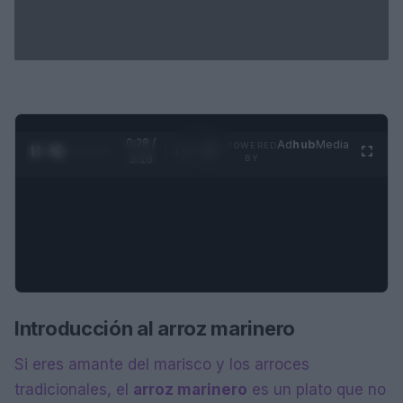
0:29 /
Ad
hub
Media
POWERED
1
/
4
3:19
BY
Introducción al arroz marinero
Si eres amante del marisco y los arroces
tradicionales, el
arroz marinero
es un plato que no