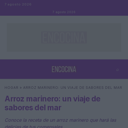
Saltar al contenido
7 agosto 2026
7 agosto 2026
⌕
×
⌕
HOGAR
»
ARROZ MARINERO: UN VIAJE DE SABORES DEL MAR
Buscar
Arroz marinero: un viaje de
sabores del mar
Conoce la receta de un arroz marinero que hará las
delicias de tus comensales.