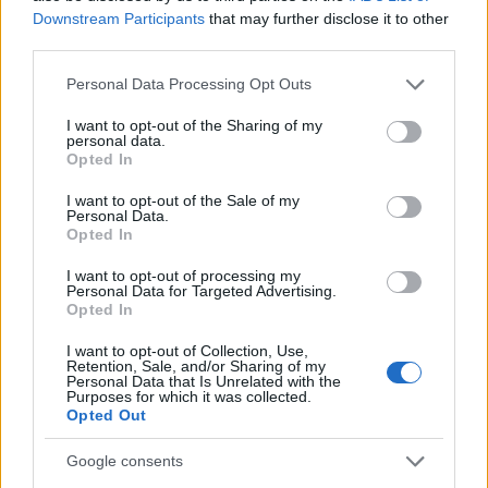
staff
Downstream Participants
that may further disclose it to other
third parties.
Please note that this website/app uses one or more Google
Personal Data Processing Opt Outs
services and may gather and store information including but
not limited to your visit or usage behaviour. You may click to
I want to opt-out of the Sharing of my
personal data.
grant or deny consent to Google and its third-party tags to
Opted In
use your data for below specified purposes in below Google
consent section.
I want to opt-out of the Sale of my
Personal Data.
Opted In
I want to opt-out of processing my
Personal Data for Targeted Advertising.
Opted In
I want to opt-out of Collection, Use,
Retention, Sale, and/or Sharing of my
Personal Data that Is Unrelated with the
Purposes for which it was collected.
Opted Out
Google consents