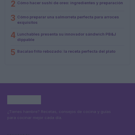
2
Cómo hacer sushi de oreo: ingredientes y preparación
3
Cómo preparar una salmorreta perfecta para arroces
exquisitos
4
Lunchables presenta su innovador sándwich PB&J
dippable
5
Bacalao frito rebozado: la receta perfecta del plato
¿Tienes hambre? Recetas, consejos de cocina y guías
para cocinar mejor cada día.