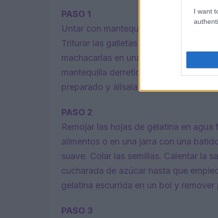
I want t
PASO 1
authenti
Untar con mantequilla y forrar la base
Triturar las galletas en un procesador 
machacarlas en una bolsa de sándwiche
mantequilla derretida hasta que parezc
preparado y alísala con el dorso de u
PASO 2
Remojar las hojas de gelatina en agua 
alimentos o en una jarra con una batidor
suave. Colar las semillas. Calentar la
cucharada de azúcar hasta que empiece
gelatina escurrida en un bol y remover 
PASO 3