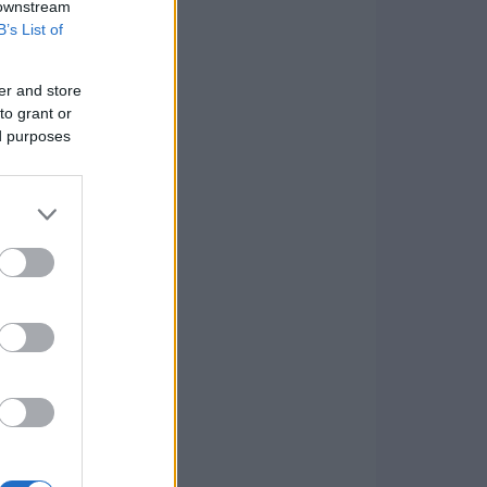
 downstream
B’s List of
er and store
to grant or
ed purposes