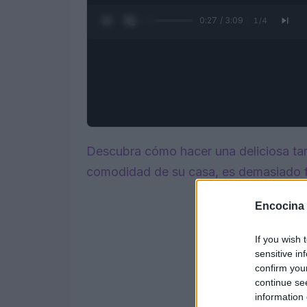
0:28 / 3:09
1
/
4
Descubra cómo hacer una deliciosa tar
comodidad de su casa, es demasiado f
Encocina
If you wish 
sensitive in
confirm you
continue se
information 