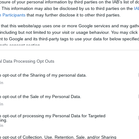
losure of your personal information by third parties on the IAB’s list of
. This information may also be disclosed by us to third parties on the
IA
Participants
that may further disclose it to other third parties.
 that this website/app uses one or more Google services and may gath
including but not limited to your visit or usage behaviour. You may click 
 to Google and its third-party tags to use your data for below specifi
ogle consent section.
l Data Processing Opt Outs
n tres capas de bayas
o opt-out of the Sharing of my personal data.
In
s para el molde
o opt-out of the Sale of my Personal Data.
In
charadas
to opt-out of processing my Personal Data for Targeted
ing.
In
gral
o opt-out of Collection, Use, Retention, Sale, and/or Sharing