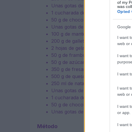
of my P
Unas gotas de colorante alimentario
was col
Opted 
1 cucharada de pasta de vainilla
50 g de chocolate blanco fundido
Unas gotas de extracto de limón (op
Google 
100 g de mantequilla derretida y má
I want t
200 g de galletas digestivas
web or d
2 hojas de gelatina
50 g de frambuesas
I want t
50 g de azúcar en polvo, más 2 cu
purpose
350 g de fresas
I want 
500 g de queso de pasta blanda inte
250 ml de nata doble
I want t
Unas gotas de colorante alimentario
web or d
1 cucharada de pasta de vainilla
50 g de chocolate blanco fundido
I want t
Unas gotas de extracto de limón (op
or app.
I want t
Método