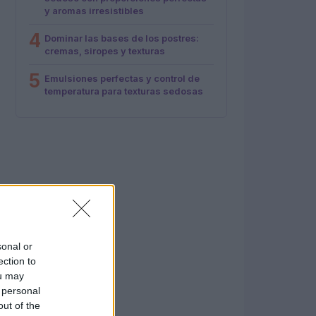
y aromas irresistibles
4
Dominar las bases de los postres:
cremas, siropes y texturas
5
Emulsiones perfectas y control de
temperatura para texturas sedosas
sonal or
ection to
ou may
 personal
out of the